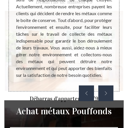
Débarras de maison 79
équipe.
Actuellement, nombreuse entreprises payent les
dans v
 ou que
clients qui décident de rendre les métaux comme
empêch
s prêts
le boite de conserve. Tout d’abord, pour protéger
permet
 Il est
l’environnement et ensuite, pour faciliter leurs
dans d
er une
tâches sur le travail de collecte des métaux
Mettr
nné que
indispensable pour garantir le bon déroulement
profes
u métal
de leurs travaux. Vous aussi, aidez-nous à mieux
aider 
lisons
gérer notre environnement et collectons-nous
délai 
des métaux qui peuvent détruire notre
état.
environnement et qui peut apporter des bienfaits
sur la satisfaction de notre besoin quotidien.
Débarras d'appartement 79
Achat métaux Pouffonds