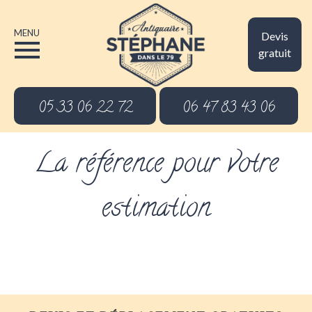
MENU
Devis
gratuit
05 33 06 22 72
06 47 83 43 06
La référence pour votre
estimation