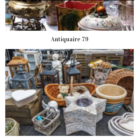
Autres services
Antiquaire 79
Débarras d'appartement Pouffonds
Débarras de grenier et cave Pouffonds
Antiquaire Pouffonds
Brocanteur Pouffonds
Rachat instrument de musique Pouffonds
Achat antiquité Pouffonds