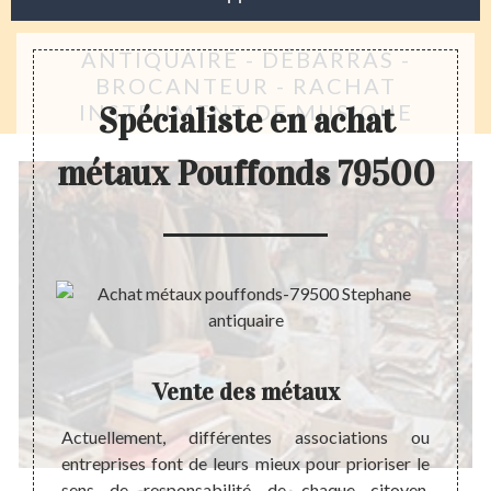
ANTIQUAIRE - DÉBARRAS -
BROCANTEUR - RACHAT
INSTRUMENT DE MUSIQUE
Spécialiste en achat
métaux Pouffonds 79500
x
Vente des métaux
ures, il
Actuellement, différentes associations ou
Des mé
vendant
entreprises font de leurs mieux pour prioriser le
occup
taux au
sens de responsabilité de chaque citoyen.
maison