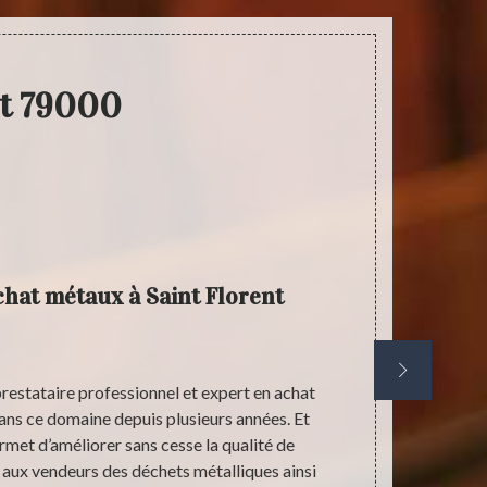
nt 79000
chat métaux à Saint Florent
prestataire professionnel et expert en achat
Un aluminium 
ans ce domaine depuis plusieurs années. Et
est transfo
met d’améliorer sans cesse la qualité de
comme ma
aux vendeurs des déchets métalliques ainsi
équipements 