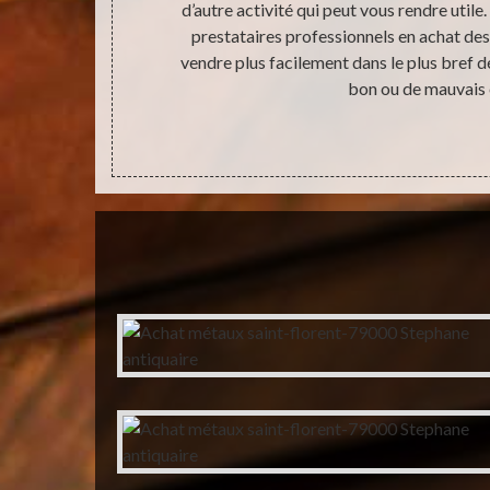
ls nécessaires
d’autre activité qui peut vous rendre utile
rer afin de
prestataires professionnels en achat de
tion de son
vendre plus facilement dans le plus bref 
avec un très
bon ou de mauvais 
cheteurs