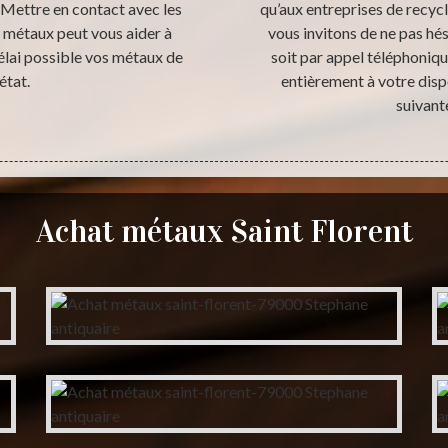
. Mettre en contact avec les
qu’aux entreprises de recycl
s métaux peut vous aider à
vous invitons de ne pas hé
délai possible vos métaux de
soit par appel téléphoniq
état.
entièrement à votre dispo
suivant
Achat métaux Saint Florent