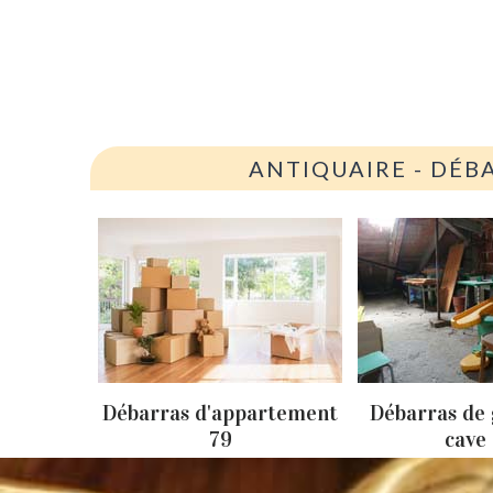
ANTIQUAIRE - DÉB
ison 79
Débarras d'appartement
Débarras de 
79
cave