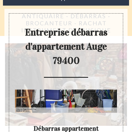
ANTIQUAIRE - DÉBARRAS -
BROCANTEUR - RACHAT
INSTRUMENT DE MUSIQUE
Entreprise débarras
d'appartement Auge
79400
 son
Débarras appartement