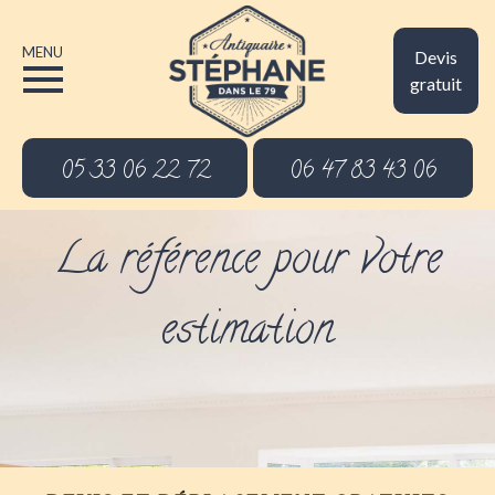
MENU
Devis
gratuit
05 33 06 22 72
06 47 83 43 06
La référence pour votre
estimation