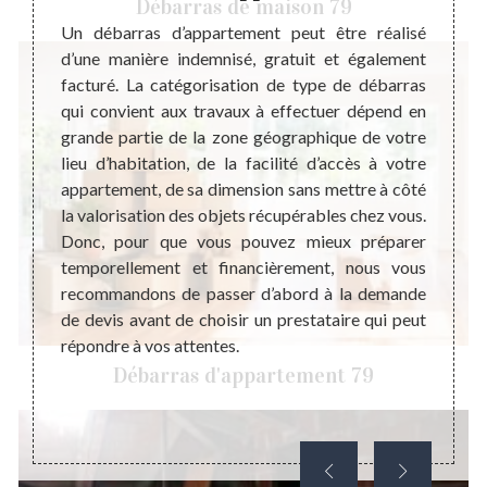
Débarras de maison 79
ement
Un débarras d’appartement peut être réalisé
Tout 
d’une manière indemnisé, gratuit et également
électr
barras
facturé. La catégorisation de type de débarras
peut p
le pour
qui convient aux travaux à effectuer dépend en
de sui
. Cette
grande partie de la zone géographique de votre
de cha
quement
lieu d’habitation, de la facilité d’accès à votre
notre 
vaux de
appartement, de sa dimension sans mettre à côté
habita
si vous
la valorisation des objets récupérables chez vous.
enviro
à votre
Donc, pour que vous pouvez mieux préparer
Donc, 
et sans
temporellement et financièrement, nous vous
faire 
 toute
recommandons de passer d’abord à la demande
œuvre 
hésiter
de devis avant de choisir un prestataire qui peut
tous 
.
répondre à vos attentes.
l’appa
oublier
Débarras d'appartement 79