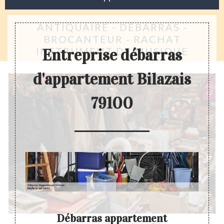
ANTIQUAIRE - DÉBARRAS -
BROCANTEUR - RACHAT
INSTRUMENT DE MUSIQUE
Entreprise débarras
d'appartement Bilazais
79100
 son
Débarras appartement