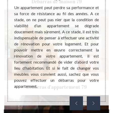
Débarras de maison 79
ement
Un appartement peut perdre sa performance et
En ce
sa force de résistance au fil des années. A ce
négati
barras
stade, on ne peut pas nier que la condition de
nombre
le pour
viabilité d’un appartement se dégrade
Ce typ
. Cette
doucement mais sûrement. A ce stade, il est très
tout e
quement
indispensable de penser à effectuer une activité
de con
vaux de
de rénovation pour votre logement. Et pour
de po
si vous
pouvoir mettre en œuvre correctement la
débarr
à votre
rénovation de votre appartement, il est
pour v
et sans
fortement recommandé de vider d’abord votre
change
 toute
lieu d’habitation. Et si le fait de changer vos
vous p
hésiter
meubles vous convient aussi, sachez que vous
appart
.
pouvez effectuer un débarras pour votre
appartement.
Débarras d'appartement 79