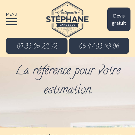
MENU
Devis
gratuit
05 33 06 22 72
06 47 83 43 06
La référence pour votre
estimation