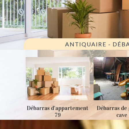
ANTIQUAIRE - DÉB
ison 79
Débarras d'appartement
Débarras de 
79
cave