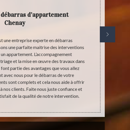
 débarras d’appartement
Socié
Chenay
st une entreprise experte en débarras
Stephane an
ns une parfaite maitrise des interventions
débarras d’a
er un appartement. L’accompagnement
offrons à 
e triage et la mise en œuvre des travaux dans
statut pr
e font partie des avantages que vous allez
personnaliso
t avec nous pour le débarras de votre
nos clients. 
s sont complets et cela nous aide à offrir
à notre siège
à nos clients. Faite nous juste confiance et
sfait de la qualité de notre intervention.