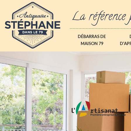
La référence 
DÉBARRAS DE
MAISON 79
D'AP