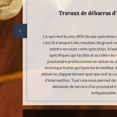
Travaux de débarras d
de résistance
Ce qui rend le plus difficile une opératio
condition de
c’est le transport des meubles de grand v
ûrement. A ce
mettre en route cette opération, il fa
 activité de
spécifiques qui facilite et accélère le
re en œuvre
prestataire professionnel en débarras 
t fortement
technique fiable qui favorise le meilleur 
i le fait de
débarras d’appartement quel que soit la co
vous pouvez
d’intervention. Tout cela nous permet d
t.
demande de service d’un prestataire 
indispensable.