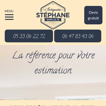
MENU
Devis
gratuit
05 33 06 22 72
06 47 83 43 06
La référence pour votre
estimation