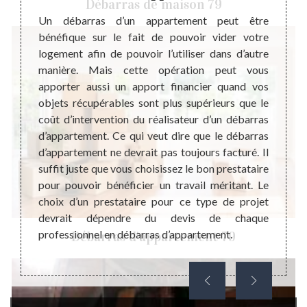
Débarras de maison 79
e très
Un débarras d’un appartement peut être
La vie
ait qui
bénéfique sur le fait de pouvoir vider votre
et réj
aisons.
logement afin de pouvoir l’utiliser dans d’autre
desti
ent, il
manière. Mais cette opération peut vous
réserve
nuer de
apporter aussi un apport financier quand vos
diffi
ndition
objets récupérables sont plus supérieurs que le
peuven
rtement
coût d’intervention du réalisateur d’un débarras
passe
uvenirs
d’appartement. Ce qui veut dire que le débarras
impor
r une
d’appartement ne devrait pas toujours facturé. Il
correc
nel est
suffit juste que vous choisissez le bon prestataire
situat
ue vous
pour pouvoir bénéficier un travail méritant. Le
d’un 
ui vous
choix d’un prestataire pour ce type de projet
appar
devrait dépendre du devis de chaque
mauvai
professionnel en débarras d’appartement.
vous p
Débarras d'appartement 79