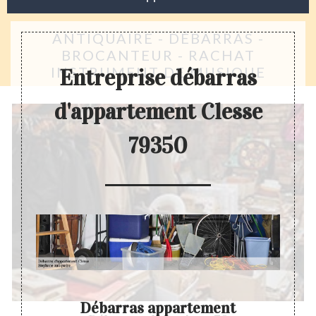
ANTIQUAIRE - DÉBARRAS -
BROCANTEUR - RACHAT
INSTRUMENT DE MUSIQUE
Entreprise débarras
d'appartement Clesse
79350
Débarras appartement