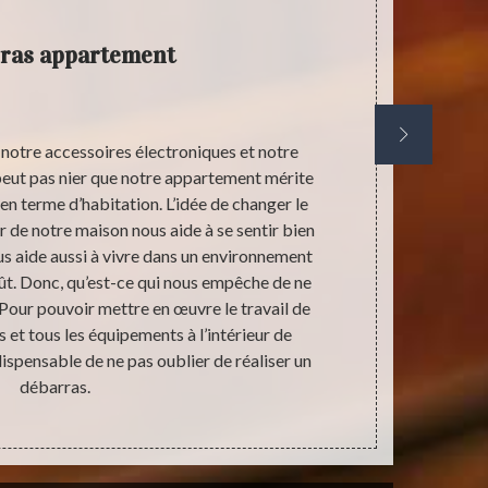
ras appartement
notre accessoires électroniques et notre
Durant plusie
peut pas nier que notre appartement mérite
de travail 
 en terme d’habitation. L’idée de changer le
milliers de k
ur de notre maison nous aide à se sentir bien
nouvel appa
us aide aussi à vivre dans un environnement
l’aménage
oût. Donc, qu’est-ce qui nous empêche de ne
économiques s
? Pour pouvoir mettre en œuvre le travail de
cause de l’
t tous les équipements à l’intérieur de
cette étape d
ndispensable de ne pas oublier de réaliser un
débarras.