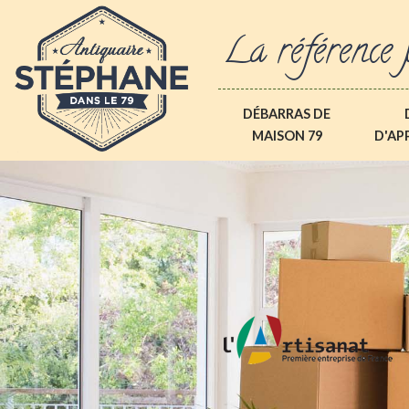
La référence 
DÉBARRAS DE
MAISON 79
D'AP