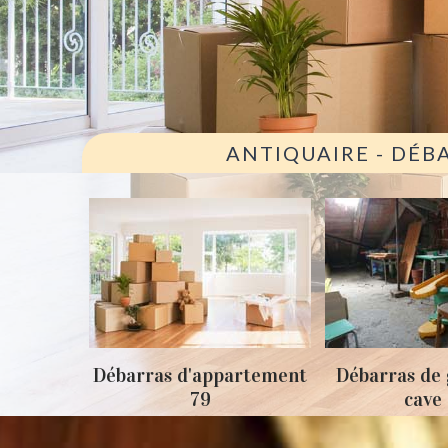
ANTIQUAIRE - DÉB
ison 79
Débarras d'appartement
Débarras de 
79
cave