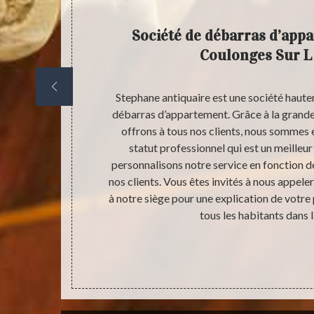
Société de débarras d’appa
Coulonges Sur L
notre société.
Stephane antiquaire est une société haut
tes raisons. Et
débarras d’appartement. Grâce à la grande
uand même
offrons à tous nos clients, nous sommes
 la meilleure
statut professionnel qui est un meilleu
t peut être
personnalisons notre service en fonction d
ion. Demander
nos clients. Vous êtes invités à nous appele
ntièrement
à notre siège pour une explication de votre 
e prestataire
tous les habitants dans 