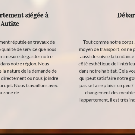
rtement siégée à
Débar
 Autize
ement réputée en travaux de
Tout comme notre corps, 
 qualité de service que nous
moyen de transport, on ne 
 en mesure de garder notre
aussi de suivre la tendance
r dans notre région. Nous
côté esthétique de l’intérie
e la nature de la demande de
dans notre habitat. Cela vo
r directement ou nous joindre
qui peut satisfaire notre g
projet. Nous travaillons avec
pas se faire plaisir un peu 
la zone de
changement des meubles e
l’appartement, il est très i