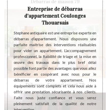
Débarras de maison 79
Entreprise de débarras
Ent
d’appartement Coulonges
impact
Thouarsais
foyers,
Quel q
ravail.
travai
Stephane antiquaire est une entreprise experte en
’argent
savons
débarras d’appartement. Nous disposons une
période
prest
parfaite maitrise des interventions réalisables
ce afin
prest
pour vider un appartement. L’accompagnement
nt, le
d’app
professionnel, la fiabilité de triage et la mise en
olution
débar
œuvre des travaux dans le plus bref délai
siste à
garant
possible font partie des avantages que vous allez
ison et
sur l
bénéficier en coopérant avec nous pour le
r votre
récup
débarras de votre appartement. Nos
Débarras d'appartement 79
presta
équipements sont complets et cela nous aide à
délai 
offrir une prestation sécurisante à nos clients.
Stepha
Faite nous juste confiance et vous serez
suivan
pleinement satisfait de la qualité de notre
intervention.