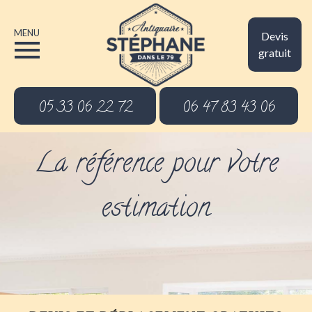
MENU
Devis
gratuit
05 33 06 22 72
06 47 83 43 06
La référence pour votre
estimation