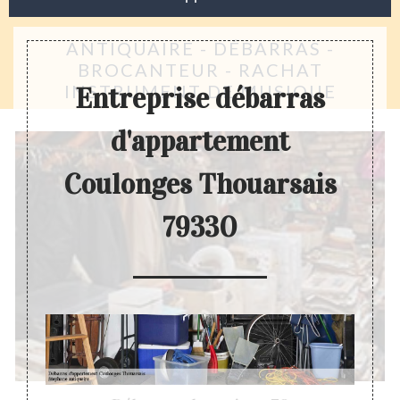
ANTIQUAIRE - DÉBARRAS -
BROCANTEUR - RACHAT
INSTRUMENT DE MUSIQUE
Entreprise débarras
d'appartement
Coulonges Thouarsais
79330