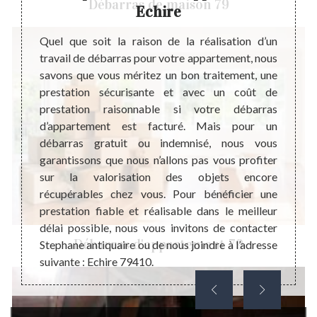
Débarras de maison 79
Echire
e coût
Un dé
mise en
bénéfi
Quel que soit la raison de la réalisation d’un
rtement
logeme
travail de débarras pour votre appartement, nous
travaux
maniè
savons que vous méritez un bon traitement, une
e de se
apport
prestation sécurisante et avec un coût de
ébarras
objets
prestation raisonnable si votre débarras
tes du
coût d
d’appartement est facturé. Mais pour un
 passer
d’appa
débarras gratuit ou indemnisé, nous vous
fin de
d’appa
garantissons que nous n’allons pas vous profiter
tème de
suffit
sur la valorisation des objets encore
 temps
pour p
récupérables chez vous. Pour bénéficier une
choix 
prestation fiable et réalisable dans le meilleur
devr
délai possible, nous vous invitons de contacter
profes
Débarras d'appartement 79
Stephane antiquaire ou de nous joindre à l’adresse
suivante : Echire 79410.