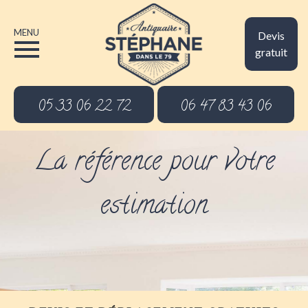
MENU
Devis
gratuit
05 33 06 22 72
06 47 83 43 06
La référence pour votre
estimation