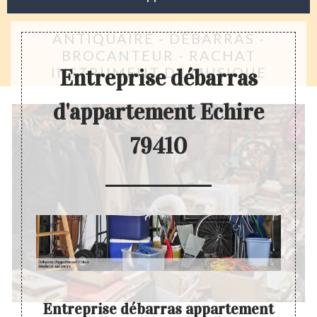
ANTIQUAIRE - DÉBARRAS -
BROCANTEUR - RACHAT
INSTRUMENT DE MUSIQUE
Entreprise débarras
d'appartement Echire
79410
t
Entreprise débarras appartement