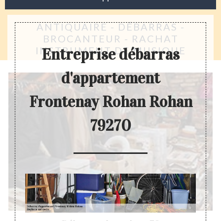
ANTIQUAIRE - DÉBARRAS -
BROCANTEUR - RACHAT
INSTRUMENT DE MUSIQUE
Entreprise débarras
d'appartement
Frontenay Rohan Rohan
79270