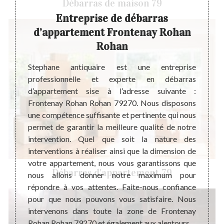
Débarras de maison 79
Entreprise de débarras
ohan
d’appartement Frontenay Rohan
d’ap
Rohan
erte en
Stephane antiquaire est une entreprise
Stepha
ns une
professionnelle et experte en débarras
réputé
isables
d’appartement sise à l’adresse suivante :
Grâce 
nement
Frontenay Rohan Rohan 79270. Nous disposons
offro
mise en
une compétence suffisante et pertinente qui nous
mesure
 délai
permet de garantir la meilleure qualité de notre
est u
s allez
intervention. Quel que soit la nature des
person
our le
interventions à réaliser ainsi que la dimension de
nature
. Nos
votre appartement, nous vous garantissons que
invit
Débarras d'appartement 79
 aide à
nous allons donner notre maximum pour
joindr
lients.
répondre à vos attentes. Faite-nous confiance
votre 
 serez
pour que nous pouvons vous satisfaire. Nous
habita
 notre
intervenons dans toute la zone de Frontenay
Rohan Rohan 79270 et également aux alentours.