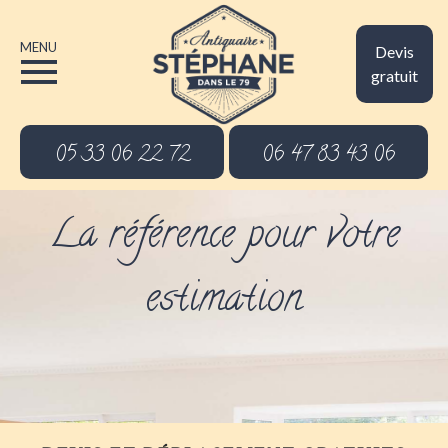
MENU
Devis
gratuit
05 33 06 22 72
06 47 83 43 06
La référence pour votre
estimation