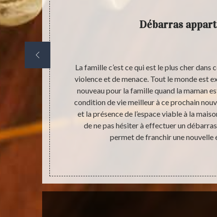
Débarras appar
de résistance
La famille c’est ce qui est le plus cher dans
condition de
violence et de menace. Tout le monde est exc
ûrement. A ce
nouveau pour la famille quand la maman est 
 activité de
condition de vie meilleur à ce prochain nouv
re en œuvre
et la présence de l’espace viable à la ma
t fortement
de ne pas hésiter à effectuer un débarra
i le fait de
permet de franchir une nouvelle é
vous pouvez
t.