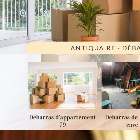
ANTIQUAIRE - DÉB
ison 79
Débarras d'appartement
Débarras de 
79
cave