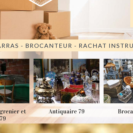
ARRAS - BROCANTEUR - RACHAT INST
grenier et
Antiquaire 79
Broca
 79