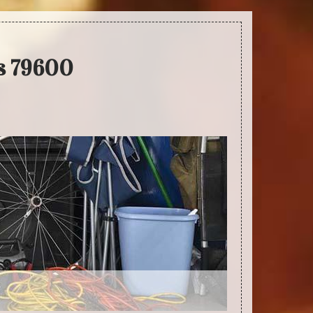
is 79600