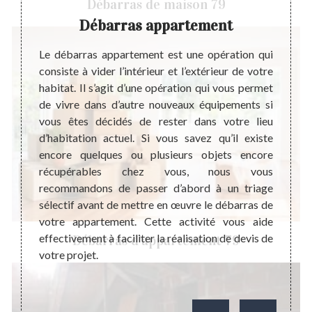
Débarras de maison 79
Débarras appartement
Uti
impact
Le débarras appartement est une opération qui
foyers,
consiste à vider l’intérieur et l’extérieur de votre
Pour 
ravail.
habitat. Il s’agit d’une opération qui vous permet
d’appa
’argent
de vivre dans d’autre nouveaux équipements si
essent
période
vous êtes décidés de rester dans votre lieu
profes
ce afin
d’habitation actuel. Si vous savez qu’il existe
en œu
nt, le
encore quelques ou plusieurs objets encore
vous 
olution
récupérables chez vous, nous vous
d’acco
siste à
recommandons de passer d’abord à un triage
voir é
ison et
sélectif avant de mettre en œuvre le débarras de
dans l
r votre
votre appartement. Cette activité vous aide
que v
effectivement à faciliter la réalisation de devis de
Débarras d'appartement 79
votre 
votre projet.
demand