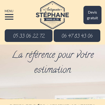
MENU
Devis
gratuit
05 33 06 22 72
06 47 83 43 06
La référence pour votre
estimation