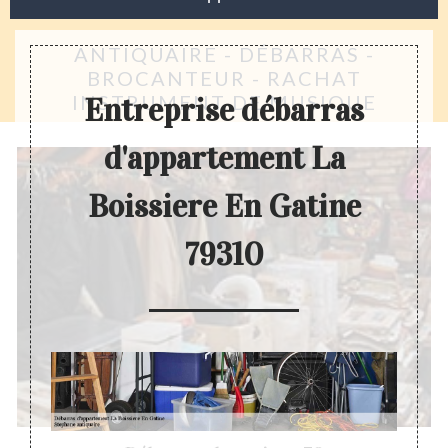
ANTIQUAIRE - DÉBARRAS -
BROCANTEUR - RACHAT
INSTRUMENT DE MUSIQUE
Entreprise débarras
d'appartement La
Boissiere En Gatine
79310