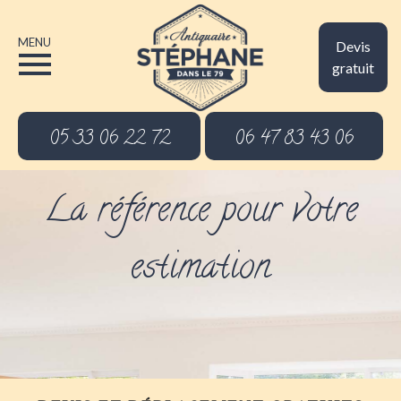
MENU
Devis
gratuit
05 33 06 22 72
06 47 83 43 06
La référence pour votre
estimation