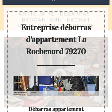
ANTIQUAIRE - DÉBARRAS -
BROCANTEUR - RACHAT
INSTRUMENT DE MUSIQUE
Entreprise débarras
d'appartement La
Rochenard 79270
Débarras appartement