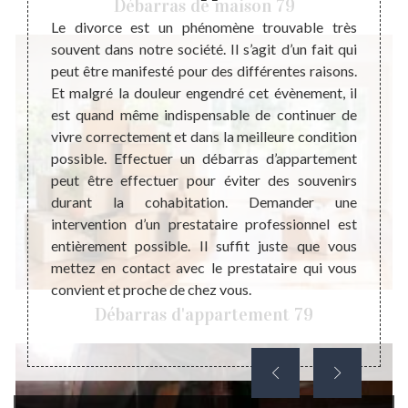
Débarras de maison 79
a
Le divorce est un phénomène trouvable très
La vie
souvent dans notre société. Il s’agit d’un fait qui
et réj
peut être manifesté pour des différentes raisons.
desti
utement
Et malgré la douleur engendré cet évènement, il
réserve
tement.
est quand même indispensable de continuer de
diffi
ue nous
vivre correctement et dans la meilleure condition
peuven
mes en
possible. Effectuer un débarras d’appartement
passe
nel qui
peut être effectuer pour éviter des souvenirs
impor
. Nous
durant la cohabitation. Demander une
correc
n de la
intervention d’un prestataire professionnel est
situat
us êtes
entièrement possible. Il suffit juste que vous
d’un 
u nous
mettez en contact avec le prestataire qui vous
appar
tion de
convient et proche de chez vous.
mauvai
ous les
vous p
Débarras d'appartement 79