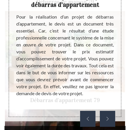
Débarras de maison 79
débarras d’appartement
arcours
Un dé
ans une
d’une 
Pour la réalisation d’un projet de débarras
et peut
factur
d’appartement, le devis est un document très
uissent
qui co
essentiel. Car, c’est le résultat d’une étude
e leurs
grande
professionnelle concernant le système de la mise
che, le
lieu d
en œuvre de votre projet. Dans ce document,
longue
appart
vous pouvez trouver le prix estimatif
oir que
la val
d’accomplissement de votre projet. Vous pouvez
ue pour
Donc,
voir également la durée des travaux. Tout cela est
e comme
tempo
dans le but de vous informer sur les ressources
aime ou
recom
que vous devrez prévoir avant de commencer
de dev
votre projet. En effet, veuillez ne pas ignorer la
répond
demande de devis de votre projet.
Débarras d'appartement 79