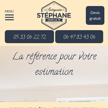
MENU
Devis
gratuit
05 33 06 22 72
06 47 83 43 06
La référence pour votre
estimation