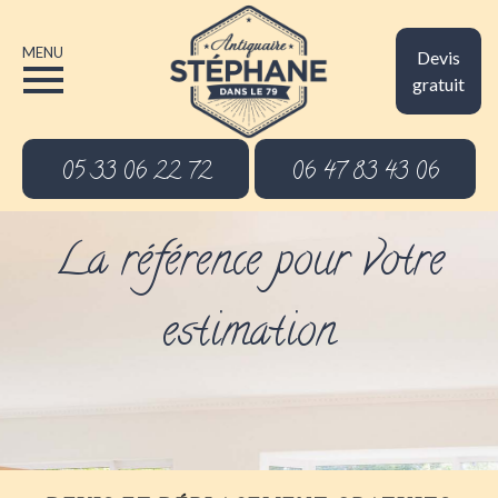
MENU
Devis
gratuit
05 33 06 22 72
06 47 83 43 06
La référence pour votre
estimation