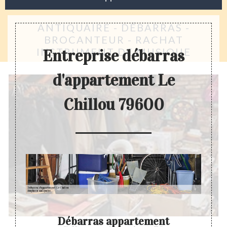
ANTIQUAIRE - DÉBARRAS -
BROCANTEUR - RACHAT
INSTRUMENT DE MUSIQUE
Entreprise débarras
d'appartement Le
Chillou 79600
Débarras appartement