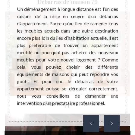
Débarras de maison 79
illou
Un déménagement à longue distance est l’un des
Le déb
raisons de la mise en œuvre d’un débarras
consist
utement
d’appartement. Parce qu’au lieu de ramener tous
habita
tement.
les meubles actuels dans une autre destination
de viv
ue nous
encore plus loin du lieu d’habitation actuelle, il est
vous 
mes en
plus préférable de trouver un appartement
d’habi
nel qui
meublé ou pourquoi pas acheter des nouveaux
encor
. Nous
meubles pour votre nouvel logement ? Comme
récu
n de la
cela, vous pouvez choisir des différents
recom
us êtes
équipements de maisons qui peut répondre vos
sélect
u nous
goûts. Et pour que le débarras de votre
votre
tion de
appartement puisse se dérouler correctement,
effecti
ous les
nous vous conseillons de demander une
votre p
intervention d’un prestataire professionnel.
Débarras d'appartement 79