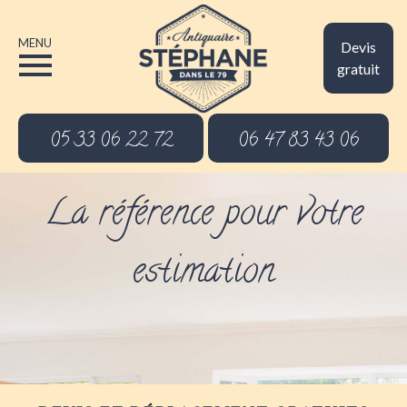
MENU
Devis
gratuit
05 33 06 22 72
06 47 83 43 06
La référence pour votre
estimation