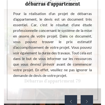
Débarras de maison 79
débarras d’appartement
a
ance et
s. A ce
Pour la réalisation d’un projet de débarras
tion de
d’appartement, le devis est un document très
Après
égrade
essentiel. Car, c’est le résultat d’une étude
sont l
st très
professionnelle concernant le système de la mise
Cela e
ctivité
en œuvre de votre projet. Dans ce document,
de l’a
t pour
vous pouvez trouver le prix estimatif
leurs 
ent la
d’accomplissement de votre projet. Vous pouvez
de mai
il est
voir également la durée des travaux. Tout cela est
objets
 votre
dans le but de vous informer sur les ressources
à un b
ger vos
que vous devrez prévoir avant de commencer
avec c
ue vous
votre projet. En effet, veuillez ne pas ignorer la
interv
 votre
demande de devis de votre projet.
très br
Débarras d'appartement 79