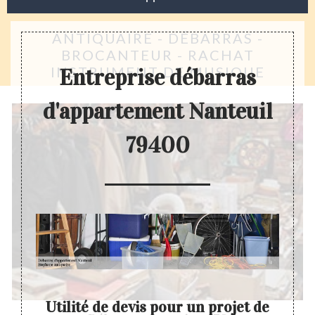
ANTIQUAIRE - DÉBARRAS -
BROCANTEUR - RACHAT
INSTRUMENT DE MUSIQUE
Entreprise débarras
d'appartement Nanteuil
79400
Utilité de devis pour un projet de
Coo