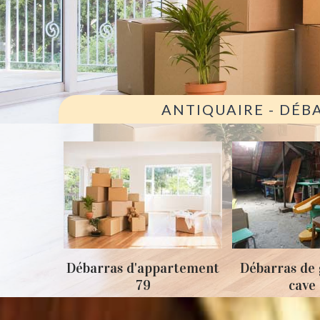
ANTIQUAIRE - DÉB
ison 79
Débarras d'appartement
Débarras de 
79
cave