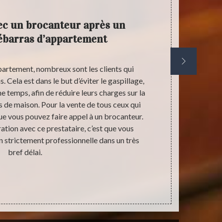
ec un brocanteur après un
Entrep
débarras d’appartement
partement, nombreux sont les clients qui
L’offre de 
. Cela est dans le but d’éviter le gaspillage,
débarras d’
e temps, afin de réduire leurs charges sur la
ce qui ne 
 de maison. Pour la vente de tous ceux qui
bientôt et qu
que vous pouvez faire appel à un brocanteur.
son ar
ation avec ce prestataire, c’est que vous
aménagement. 
n strictement professionnelle dans un très
débarras d’a
bref délai.
compétence 
qualité de
débarras d’ap