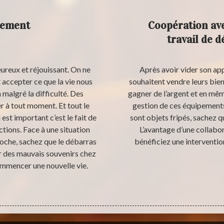
tement
Coopération av
travail de 
eureux et réjouissant. On ne
Après avoir vider son ap
accepter ce que la vie nous
souhaitent vendre leurs biens
n malgré la difficulté. Des
gagner de l’argent et en mêm
 à tout moment. Et tout le
gestion de ces équipements
st important c’est le fait de
sont objets fripés, sachez 
tions. Face à une situation
L’avantage d’une collabor
roche, sachez que le débarras
bénéficiez une interventio
r des mauvais souvenirs chez
mmencer une nouvelle vie.