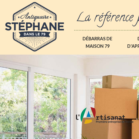
La référence 
DÉBARRAS DE
MAISON 79
D'AP