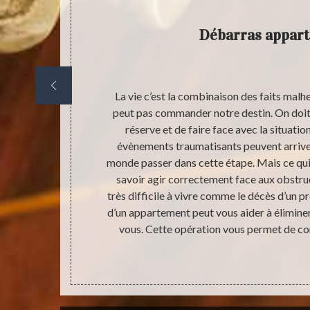
Débarras appar
ype de lieu
La vie c’est la combinaison des faits malh
alisé pour
peut pas commander notre destin. On doit 
bjets inutiles.
réserve et de faire face avec la situatio
ême pour les
évènements traumatisants peuvent arriver
alités. La
monde passer dans cette étape. Mais ce qui e
ent dépend en
savoir agir correctement face aux obstruc
la valeur des
très difficile à vivre comme le décès d’un p
iage qui peut
d’un appartement peut vous aider à élimine
entions à
vous. Cette opération vous permet de co