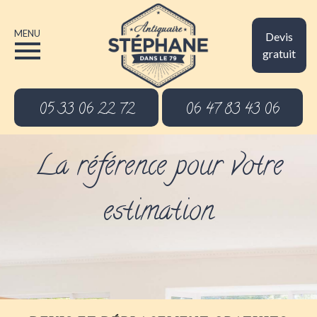
MENU
Devis
gratuit
05 33 06 22 72
06 47 83 43 06
La référence pour votre
estimation