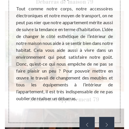
Débarras de maison 79
heureux
Tout comme notre corps, notre accessoires
Un app
r notre
électroniques et notre moyen de transport, on ne
sa for
e nous
peut pas nier que notre appartement mérite aussi
stade,
algré la
de suivre la tendance en terme d’habitation. L’idée
viabi
isants
de changer le côté esthétique de l’intérieur de
doucem
e monde
notre maison nous aide à se sentir bien dans notre
indisp
ui est
habitat. Cela vous aide aussi à vivre dans un
de ré
r agir
environnement qui peut satisfaire notre goût.
pouvo
e à une
Donc, qu’est-ce qui nous empêche de ne pas se
rénov
e décès
faire plaisir un peu ? Pour pouvoir mettre en
forte
s d’un
œuvre le travail de changement des meubles et
lieu d
er des
tous les équipements à l’intérieur de
meuble
ération
l’appartement, il est très indispensable de ne pas
pouve
e.
oublier de réaliser un débarras.
appart
Débarras d'appartement 79