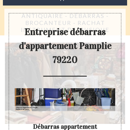
ANTIQUAIRE - DÉBARRAS -
BROCANTEUR - RACHAT
INSTRUMENT DE MUSIQUE
Entreprise débarras
d'appartement Pamplie
79220
Débarras appartement