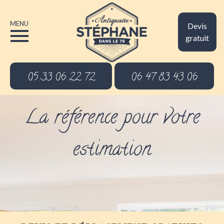
MENU
Devis
gratuit
05 33 06 22 72
06 47 83 43 06
La référence pour votre
estimation