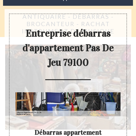
ANTIQUAIRE - DÉBARRAS -
BROCANTEUR - RACHAT
INSTRUMENT DE MUSIQUE
Entreprise débarras
d'appartement Pas De
Jeu 79100
Débarras appartement