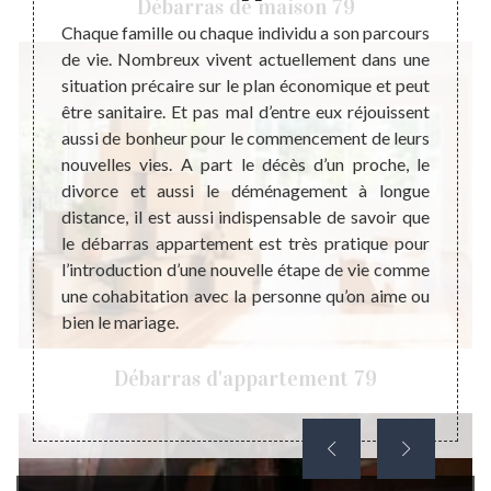
Débarras de maison 79
e Jeu
Chaque famille ou chaque individu a son parcours
La vie
de vie. Nombreux vivent actuellement dans une
et réj
utement
situation précaire sur le plan économique et peut
desti
tement.
être sanitaire. Et pas mal d’entre eux réjouissent
réserve
ue nous
aussi de bonheur pour le commencement de leurs
diffi
mes en
nouvelles vies. A part le décès d’un proche, le
peuven
nel qui
divorce et aussi le déménagement à longue
passe
. Nous
distance, il est aussi indispensable de savoir que
impor
n de la
le débarras appartement est très pratique pour
correc
us êtes
l’introduction d’une nouvelle étape de vie comme
situat
u nous
une cohabitation avec la personne qu’on aime ou
d’un 
tion de
bien le mariage.
appar
ous les
mauvai
vous p
Débarras d'appartement 79