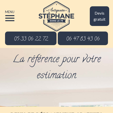
MENU
Devis
gratuit
05 33 06 22 72
06 47 83 43 06
La référence pour votre
estimation