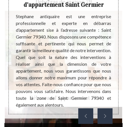
Débarras de maison 79
d’appartement Saint Germier
impact
Un dém
foyers,
raiso
Stephane antiquaire est une entreprise
ravail.
d’appa
professionnelle et experte en débarras
’argent
les me
d’appartement sise à l’adresse suivante : Saint
période
encore 
Germier 79340. Nous disposons une compétence
ce afin
plus 
suffisante et pertinente qui nous permet de
nt, le
meubl
garantir la meilleure qualité de notre intervention.
olution
meubl
Quel que soit la nature des interventions à
siste à
cela,
réaliser ainsi que la dimension de votre
ison et
équipe
appartement, nous vous garantissons que nous
r votre
goûts
allons donner notre maximum pour répondre à
appart
vos attentes. Faite-nous confiance pour que nous
nous 
pouvons vous satisfaire. Nous intervenons dans
interv
Débarras d'appartement 79
toute la zone de Saint Germier 79340 et
également aux alentours.