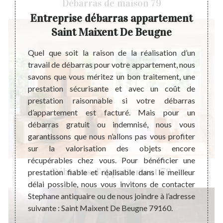
Débarras de maison 79
Entreprise débarras appartement
Saint Maixent De Beugne
ion de
Un dé
t d’une
bénéfi
Quel que soit la raison de la réalisation d’un
 pour
logeme
travail de débarras pour votre appartement, nous
 de la
maniè
savons que vous méritez un bon traitement, une
ais un
apport
prestation sécurisante et avec un coût de
valable
objets
prestation raisonnable si votre débarras
ureux,
coût d
d’appartement est facturé. Mais pour un
ndition
d’appa
débarras gratuit ou indemnisé, nous vous
rtement
d’appa
garantissons que nous n’allons pas vous profiter
travaux
suffit
sur la valorisation des objets encore
objets
pour p
récupérables chez vous. Pour bénéficier une
s et le
choix 
Débarras d'appartement 79
prestation fiable et réalisable dans le meilleur
ébarras
devr
délai possible, nous vous invitons de contacter
profes
Stephane antiquaire ou de nous joindre à l’adresse
suivante : Saint Maixent De Beugne 79160.