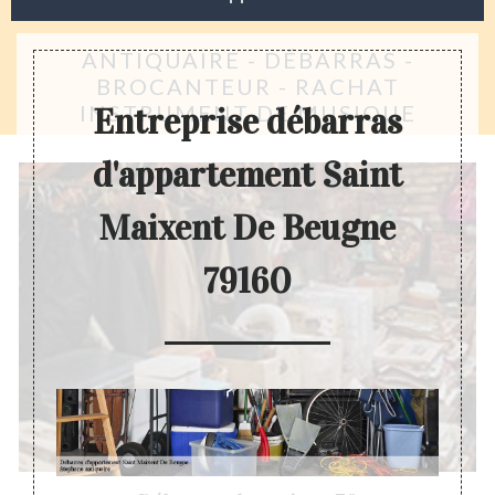
ANTIQUAIRE - DÉBARRAS -
BROCANTEUR - RACHAT
INSTRUMENT DE MUSIQUE
Entreprise débarras
d'appartement Saint
Maixent De Beugne
79160