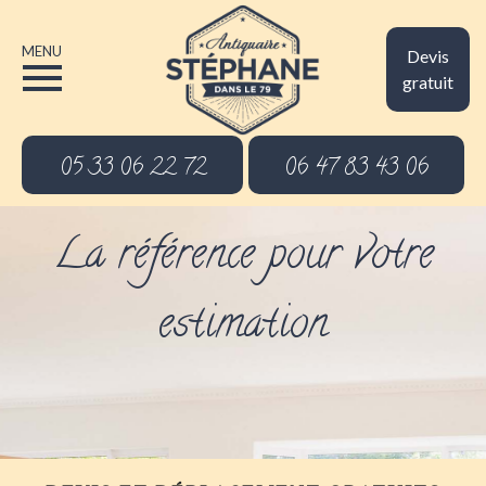
MENU
Devis
gratuit
05 33 06 22 72
06 47 83 43 06
La référence pour votre
estimation