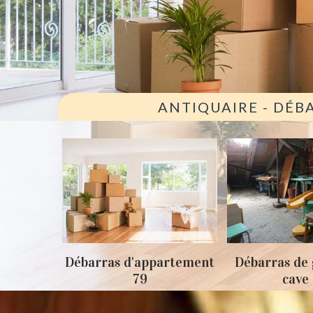
ANTIQUAIRE - DÉB
ison 79
Débarras d'appartement
Débarras de 
79
cave