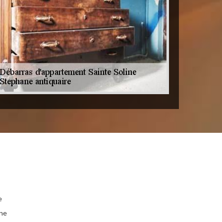
e
ine