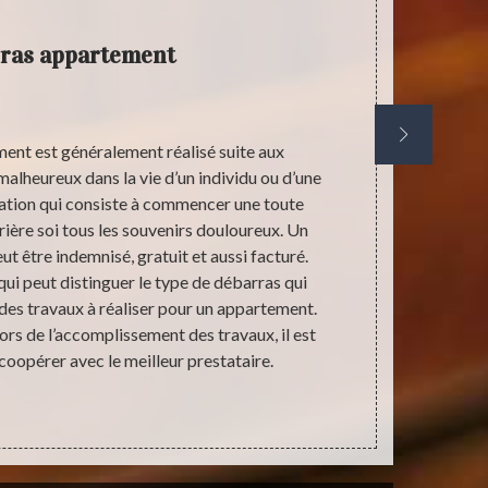
ras appartement
ent est généralement réalisé suite aux
En ce jour de
alheureux dans la vie d’un individu ou d’une
certains foye
pération qui consiste à commencer une toute
de métier les
rrière soi tous les souvenirs douloureux. Un
cette période
 être indemnisé, gratuit et aussi facturé.
travailler c
qui peut distinguer le type de débarras qui
solution p
des travaux à réaliser pour un appartement.
radicalement
lors de l’accomplissement des travaux, il est
de r
coopérer avec le meilleur prestataire.