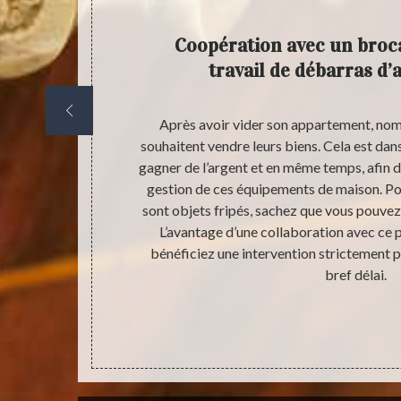
ent
Coopération avec un broc
travail de débarras d
’appartement,
Après avoir vider son appartement, nomb
censeur. Pour
souhaitent vendre leurs biens. Cela est dans 
uipements
gagner de l’argent et en même temps, afin de
mment, le
gestion de ces équipements de maison. Pou
aitrise la
sont objets fripés, sachez que vous pouvez 
n travail de
L’avantage d’une collaboration avec ce p
s dans le lieu
bénéficiez une intervention strictement p
nder qu’une
bref délai.
st très