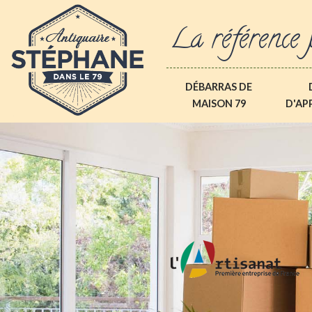
La référence 
DÉBARRAS DE
MAISON 79
D'AP