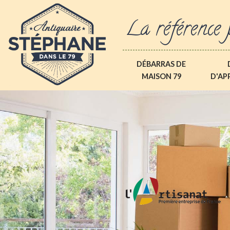
La référence 
DÉBARRAS DE
MAISON 79
D'AP