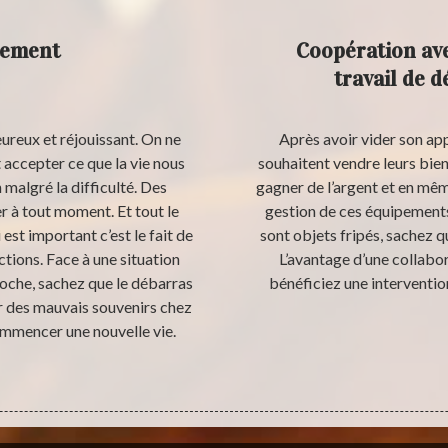
tement
Coopération av
travail de 
eureux et réjouissant. On ne
Après avoir vider son ap
accepter ce que la vie nous
souhaitent vendre leurs biens
n malgré la difficulté. Des
gagner de l’argent et en mêm
 à tout moment. Et tout le
gestion de ces équipements
st important c’est le fait de
sont objets fripés, sachez 
tions. Face à une situation
L’avantage d’une collabor
roche, sachez que le débarras
bénéficiez une interventio
r des mauvais souvenirs chez
mmencer une nouvelle vie.