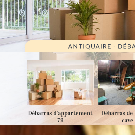
ANTIQUAIRE - DÉB
ison 79
Débarras d'appartement
Débarras de 
79
cave