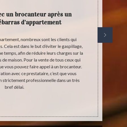
ec un brocanteur après un
débarras d’appartement
partement, nombreux sont les clients qui
Durant plusie
. Cela est dans le but d’éviter le gaspillage,
de travail 
e temps, afin de réduire leurs charges sur la
milliers de k
 de maison. Pour la vente de tous ceux qui
nouvel appa
que vous pouvez faire appel à un brocanteur.
l’aménage
ation avec ce prestataire, c’est que vous
économiques s
n strictement professionnelle dans un très
cause de l’
bref délai.
cette étape d