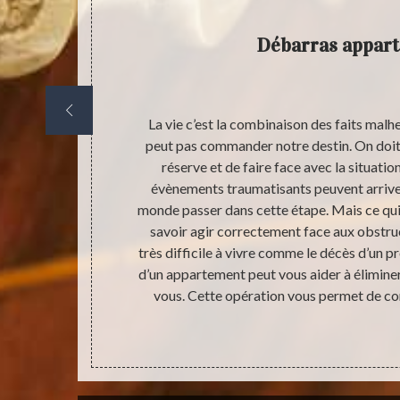
Débarras appar
re indemnisé,
La vie c’est la combinaison des faits malh
e débarras qui
peut pas commander notre destin. On doit 
e de la zone
réserve et de faire face avec la situatio
accès à votre
évènements traumatisants peuvent arriver
risation des
monde passer dans cette étape. Mais ce qui e
ouvez mieux
savoir agir correctement face aux obstruc
recommandons
très difficile à vivre comme le décès d’un p
un prestataire
d’un appartement peut vous aider à élimine
vous. Cette opération vous permet de co