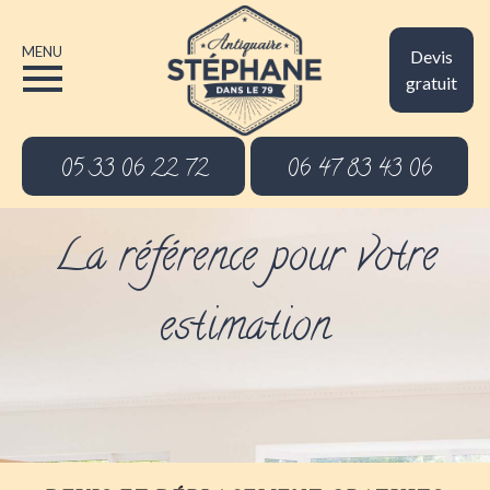
MENU
Devis
gratuit
05 33 06 22 72
06 47 83 43 06
La référence pour votre
estimation