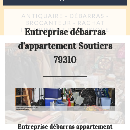
ANTIQUAIRE - DÉBARRAS -
BROCANTEUR - RACHAT
INSTRUMENT DE MUSIQUE
Entreprise débarras
d'appartement Soutiers
79310
Entreprise débarras appartement