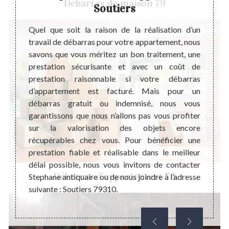
Débarras de maison 79
Soutiers
Après 
très 
eprise
Quel que soit la raison de la réalisation d’un
d'appa
barras
travail de débarras pour votre appartement, nous
pas po
outiers
savons que vous méritez un bon traitement, une
vous 
tence
prestation sécurisante et avec un coût de
connai
met de
prestation raisonnable si votre débarras
projet
vention.
d’appartement est facturé. Mais pour un
lieu 
ions à
débarras gratuit ou indemnisé, nous vous
répon
 votre
garantissons que nous n’allons pas vous profiter
restau
ue nous
sur la valorisation des objets encore
peut 
ndre à
récupérables chez vous. Pour bénéficier une
d’app
ue nous
prestation fiable et réalisable dans le meilleur
avant d
ns dans
délai possible, nous vous invitons de contacter
Débarras d'appartement 79
ent aux
Stephane antiquaire ou de nous joindre à l’adresse
suivante : Soutiers 79310.