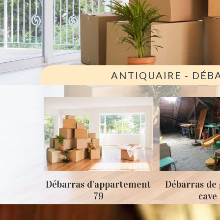
ANTIQUAIRE - DÉB
ison 79
Débarras d'appartement
Débarras de 
79
cave