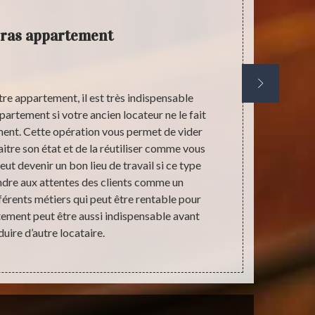
ras appartement
Obten
tre appartement, il est très indispensable
La demande
partement si votre ancien locateur ne le fait
étape primor
ment. Cette opération vous permet de vider
activité dev
tre son état et de la réutiliser comme vous
qualifié en t
ut devenir un bon lieu de travail si ce type
désirez conna
dre aux attentes des clients comme un
service g
fférents métiers qui peut être rentable pour
dimension
ement peut être aussi indispensable avant
duire d’autre locataire.