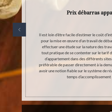
uvigne
Prix débarras app
débarras pour
Il est loin d’être facile d’estimer le coût d’
 traitement,
pour la mise en œuvre d’un travail de déb
aisonnable si
effectuer une étude sur la nature des travau
n débarras
tout pratique de se contenter sur le tarif 
llons pas vous
d’appartement dans des différents sites d
es chez vous.
préférable de passer directement à la dema
meilleur délai
avoir une notion fiable sur le système de réa
quaire ou de
temps d’accomplissement 
00.