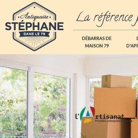
La référence 
DÉBARRAS DE
MAISON 79
D'AP