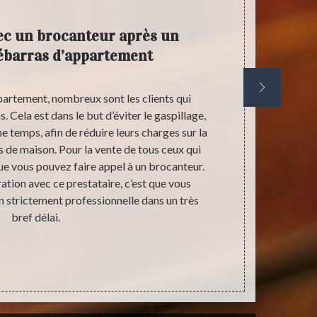
ec un brocanteur après un
débarras d’appartement
partement, nombreux sont les clients qui
Un débarras 
. Cela est dans le but d’éviter le gaspillage,
gratuit et ég
e temps, afin de réduire leurs charges sur la
convient au
 de maison. Pour la vente de tous ceux qui
géographique
que vous pouvez faire appel à un brocanteur.
appartement
ation avec ce prestataire, c’est que vous
objets réc
n strictement professionnelle dans un très
préparer te
bref délai.
de passer d’a