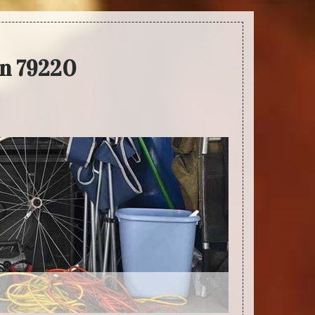
in 79220