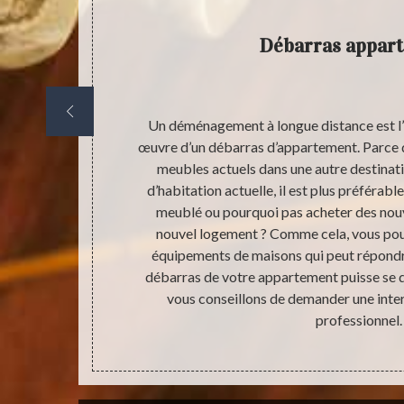
Débarras appar
 dans le monde
Un déménagement à longue distance est l’u
oir même des
œuvre d’un débarras d’appartement. Parce q
 Bénéficier un
meubles actuels dans une autre destinatio
 à ce stade,
d’habitation actuelle, il est plus préférab
être moins
meublé ou pourquoi pas acheter des no
si compliqué à
nouvel logement ? Comme cela, vous pouv
olution pour
équipements de maisons qui peut répondre
re appartement
débarras de votre appartement puisse se 
vous conseillons de demander une inter
professionnel.