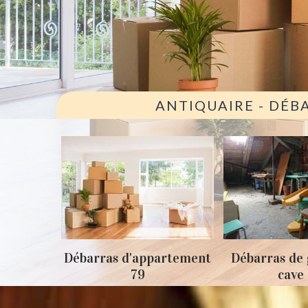
ANTIQUAIRE - DÉB
ison 79
Débarras d'appartement
Débarras de 
79
cave