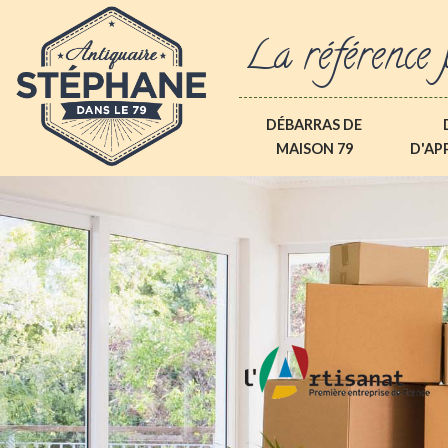
La référence 
DÉBARRAS DE
MAISON 79
D'AP