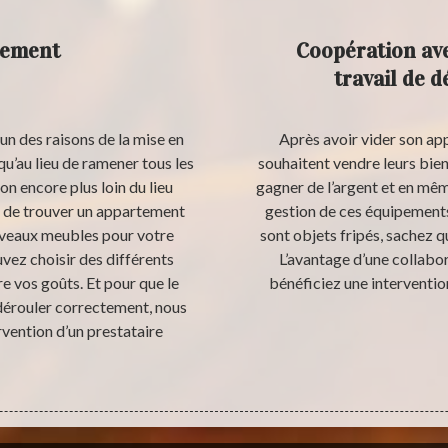
tement
Coopération av
travail de 
n des raisons de la mise en
Après avoir vider son ap
u’au lieu de ramener tous les
souhaitent vendre leurs biens
n encore plus loin du lieu
gagner de l’argent et en mêm
le de trouver un appartement
gestion de ces équipements
uveaux meubles pour votre
sont objets fripés, sachez 
ez choisir des différents
L’avantage d’une collabor
 vos goûts. Et pour que le
bénéficiez une interventio
dérouler correctement, nous
vention d’un prestataire