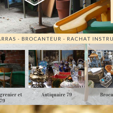
ARRAS - BROCANTEUR - RACHAT INST
grenier et
Antiquaire 79
Broca
 79