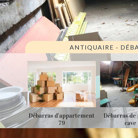
ANTIQUAIRE - DÉB
ison 79
Débarras d'appartement
Débarras de 
79
cave