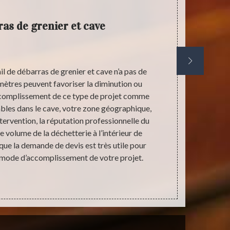
ras de grenier et cave
il de débarras de grenier et cave n’a pas de
Pas tout l
ètres peuvent favoriser la diminution ou
devrait pas
ccomplissement de ce type de projet comme
opération
ables dans le cave, votre zone géographique,
bénéficier plu
intervention, la réputation professionnelle du
look de votr
e volume de la déchetterie à l’intérieur de
débarras de
 que la demande de devis est très utile pour
valeurs 
e mode d’accomplissement de votre projet.