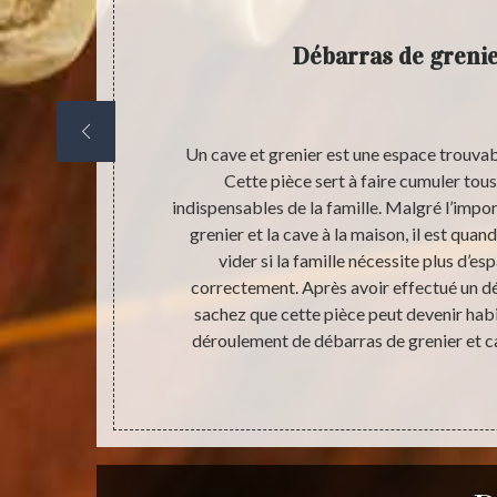
t cave
Débarras de grenie
s souhaitez
Un cave et grenier est une espace trouvable
ment la valeur
Cette pièce sert à faire cumuler tous
ne pas hésiter
indispensables de la famille. Malgré l’impor
rofessionnelle
grenier et la cave à la maison, il est qua
à l’adresse
vider si la famille nécessite plus d’e
maitrise des
correctement. Après avoir effectué un dé
sfaction. En
sachez que cette pièce peut devenir habita
sé avec des
déroulement de débarras de grenier et cav