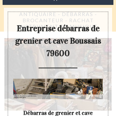
ANTIQUAIRE - DÉBARRAS -
BROCANTEUR - RACHAT
INSTRUMENT DE MUSIQUE
Entreprise débarras de
grenier et cave Boussais
79600
enier
Débarras de grenier et cave
Entr