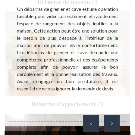
Débarras de maison 79
Un débarras de grenier et cave est une opération
faisable pour vider correctement et rapidement
ébarras
Si vou
l’espace de rangement des objets inutiles à la
épondre
vous 
maison. Cette action peut être une solution pour
ire est
correc
le besoin de plus d’espace à l’intérieur de la
rras de
objet
maison afin de pouvoir vivre confortablement.
arfaite
invito
Un débarras de grenier et cave demande une
nt être
Steph
compétence professionnelle et des équipements
t et la
profes
complets afin de pouvoir assurer le bon
opérant
de gr
déroulement et la bonne réalisation des travaux.
chaque
Bouss
Avant d’engager un bon prestataire, il est
grenier
maitri
essentiel de ne pas ignorer la demande de devis.
ui veut
garant
isateur
nous, 
Débarras d'appartement 79
manière
des éq