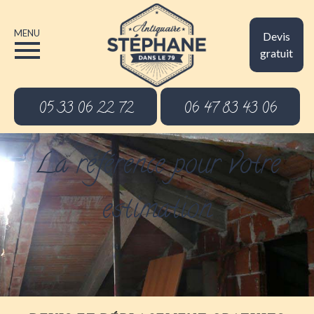
MENU
Devis
gratuit
05 33 06 22 72
06 47 83 43 06
La référence pour votre
estimation