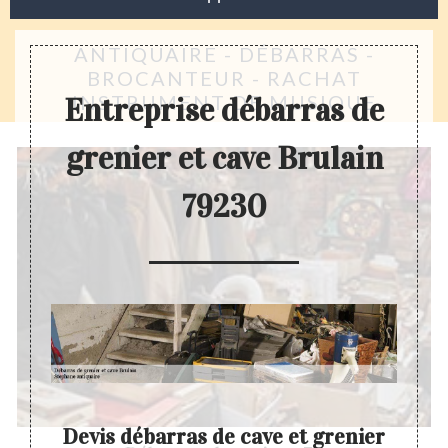
ANTIQUAIRE - DÉBARRAS -
BROCANTEUR - RACHAT
INSTRUMENT DE MUSIQUE
Entreprise débarras de
grenier et cave Brulain
79230
e,
Devis débarras de cave et grenier
Déba