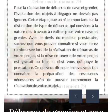
Débarras de maison 79
ion
une
Pour la réalisation de débarras de cave et grenier,
l’évaluation des objets à dégager ne devrait pas
s pas
ignorer. Cette étape joue un rôle important sur la
s leurs
Il exi
distinction de type de débarras qui convient à la
le long
habita
nature des travaux à réaliser pour votre cave et
 objets
en dan
grenier. Avec le devis du meilleur prestataire,
famille
tout 
sachez que vous pouvez connaitre si vous serez
sse des
physiq
remboursée lors de la réalisation de débarras de
adation
un gre
votre projet, si la mise en œuvre de votre projet
ner ces
qui év
est gratuit ou bien si c’est vous qui paye le
el de ne
qui c
prestataire. Ce qui veut dire que le devis vous fait
nier et
occup
connaitre la préparation des ressources
rtout,
activi
nécessaires afin de pouvoir commencer la
débarr
réalisation de votre projet.
Débarras d'appartement 79