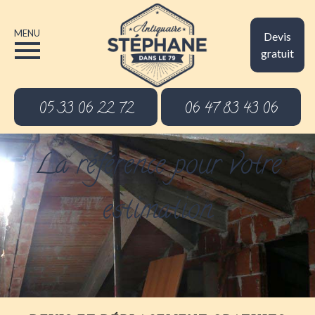
MENU
Devis
gratuit
05 33 06 22 72
06 47 83 43 06
La référence pour votre
estimation