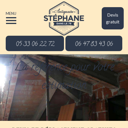
MENU
Devis
gratuit
05 33 06 22 72
06 47 83 43 06
La référence pour votre
estimation