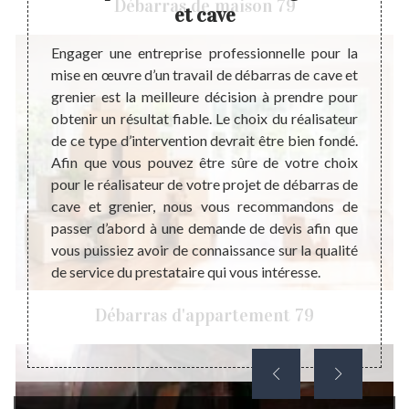
Débarras de maison 79
et cave
hy
umulent
 justes
Engager une entreprise professionnelle pour la
C’es
ps une
mise en œuvre d’un travail de débarras de cave et
quotid
ans le
grenier est la meilleure décision à prendre pour
propre
s de ne
obtenir un résultat fiable. Le choix du réalisateur
terme.
indre à
de ce type d’intervention devrait être bien fondé.
qui ne
peu de
Afin que vous pouvez être sûre de votre choix
favori
reprise
pour le réalisateur de votre projet de débarras de
insect
rras de
cave et grenier, nous vous recommandons de
de ces
pétence
passer d’abord à une demande de devis afin que
matérie
tir la
vous puissiez avoir de connaissance sur la qualité
pas né
s. Nous
de service du prestataire qui vous intéresse.
cave 
d.
périod
Débarras d'appartement 79