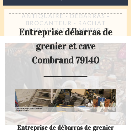
ANTIQUAIRE - DÉBARRAS -
BROCANTEUR - RACHAT
INSTRUMENT DE MUSIQUE
Entreprise débarras de
grenier et cave
Combrand 79140
ier
Entreprise de débarras de grenier
D