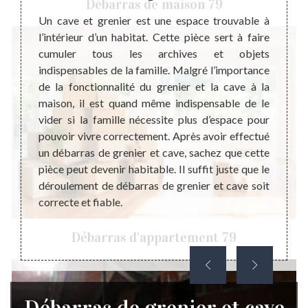
Débarras de maison 79
hy
umulent
Un cave et grenier est une espace trouvable à
 justes
l’intérieur d’un habitat. Cette pièce sert à faire
C’es
ps une
cumuler tous les archives et objets
quotid
ans le
indispensables de la famille. Malgré l’importance
propre
s de ne
de la fonctionnalité du grenier et la cave à la
terme.
indre à
maison, il est quand même indispensable de le
qui ne
osez un
vider si la famille nécessite plus d’espace pour
favori
st une
pouvoir vivre correctement. Après avoir effectué
insect
ment de
un débarras de grenier et cave, sachez que cette
de ces
ons une
pièce peut devenir habitable. Il suffit juste que le
matérie
met de
déroulement de débarras de grenier et cave soit
pas né
tion en
correcte et fiable.
cave 
ille de
périod
Débarras d'appartement 79