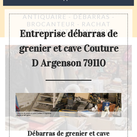
ANTIQUAIRE - DÉBARRAS -
BROCANTEUR - RACHAT
INSTRUMENT DE MUSIQUE
Entreprise débarras de
grenier et cave Couture
D Argenson 79110
ier
Débarras de grenier et cave
D