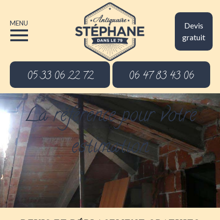
MENU
Devis
gratuit
05 33 06 22 72
06 47 83 43 06
La référence pour votre
estimation