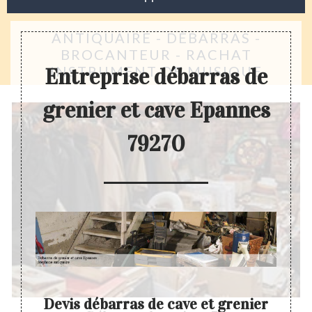
ANTIQUAIRE - DÉBARRAS -
BROCANTEUR - RACHAT
INSTRUMENT DE MUSIQUE
Entreprise débarras de
grenier et cave Epannes
79270
ve
Devis débarras de cave et grenier
Déba