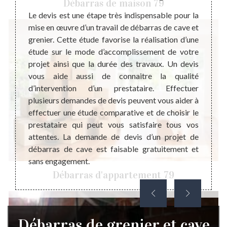
Débarras de maison 79
une
ns, le
Le devis est une étape très indispensable pour la
urs une
mise en œuvre d’un travail de débarras de cave et
 Cette
grenier. Cette étude favorise la réalisation d’une
Il exi
ur vous
étude sur le mode d’accomplissement de votre
habita
pace à
projet ainsi que la durée des travaux. Un devis
en dan
 peu le
vous aide aussi de connaitre la qualité
tout 
t cela,
d’intervention d’un prestataire. Effectuer
physiq
er peut
plusieurs demandes de devis peuvent vous aider à
un gre
si les
effectuer une étude comparative et de choisir le
qui év
 valent
prestataire qui peut vous satisfaire tous vos
qui c
re.
attentes. La demande de devis d’un projet de
occup
débarras de cave est faisable gratuitement et
activi
sans engagement.
débarr
Débarras d'appartement 79
Débarras de grenier et cave