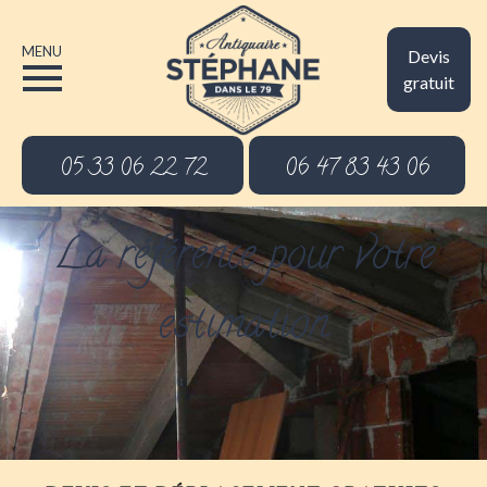
MENU
Devis
gratuit
05 33 06 22 72
06 47 83 43 06
La référence pour votre
estimation