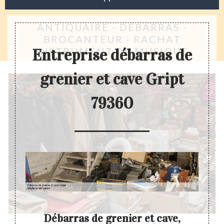
ANTIQUAIRE - DÉBARRAS -
BROCANTEUR - RACHAT
INSTRUMENT DE MUSIQUE
Entreprise débarras de
grenier et cave Gript
79360
er
Débarras de grenier et cave,
Entr