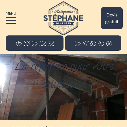
MENU
Devis
gratuit
05 33 06 22 72
06 47 83 43 06
La référence pour votre
estimation