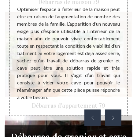
Débarras de maison 79
ns, le
Optimiser l’espace à l’intérieur de la maison peut
Le dev
urs une
être en raison de l’augmentation de nombre des
mise e
 Cette
membres de la famille. L’apparition d’un nouveau
grenie
ur vous
exige plus d’espace utilisable à l’intérieur de la
étude 
pace à
maison afin de pouvoir vivre confortablement
projet
 peu le
toute en respectant la condition de viabilité d’un
vous 
t cela,
bâtiment. Si votre logement est déjà assez serré,
d’int
er peut
sachez qu’un travail de débarras de grenier et
plusie
si les
cave peut être une solution rapide et très
effect
 valent
pratique pour vous. Il s’agit d’un travail qui
presta
re.
consiste à vider votre cave pour pouvoir le
attent
réaménager afin que cette pièce puisse répondre
débarr
à votre besoin.
sans e
Débarras d'appartement 79