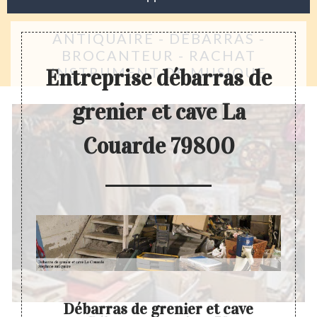
ANTIQUAIRE - DÉBARRAS -
BROCANTEUR - RACHAT
INSTRUMENT DE MUSIQUE
Entreprise débarras de
grenier et cave La
Couarde 79800
ve
Débarras de grenier et cave
Dev