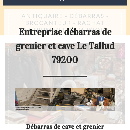
ANTIQUAIRE - DÉBARRAS -
BROCANTEUR - RACHAT
INSTRUMENT DE MUSIQUE
Entreprise débarras de
grenier et cave Le Tallud
79200
ve
Débarras de cave et grenier
D