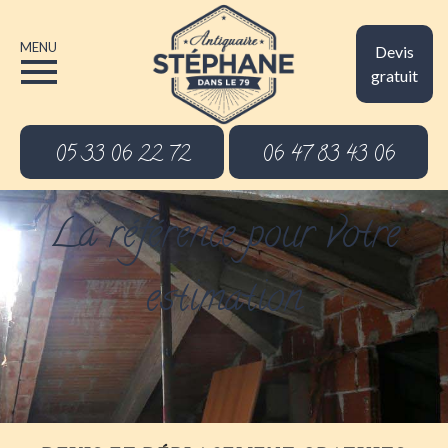
MENU
Devis
gratuit
05 33 06 22 72
06 47 83 43 06
La référence pour votre
estimation