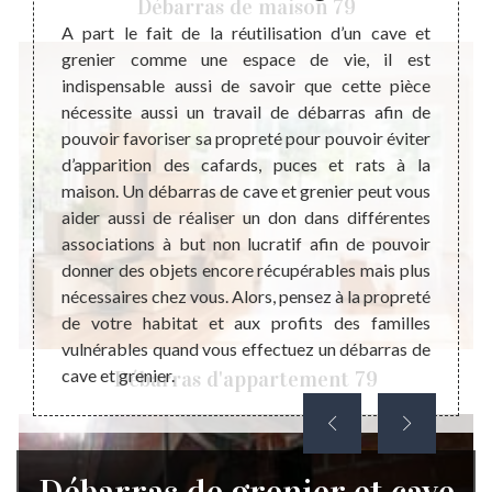
Débarras de maison 79
ns, le
A part le fait de la réutilisation d’un cave et
En gén
urs une
grenier comme une espace de vie, il est
du pre
 Cette
indispensable aussi de savoir que cette pièce
presta
ur vous
nécessite aussi un travail de débarras afin de
le cav
pace à
pouvoir favoriser sa propreté pour pouvoir éviter
pertin
 peu le
d’apparition des cafards, puces et rats à la
projet
t cela,
maison. Un débarras de cave et grenier peut vous
du pr
er peut
aider aussi de réaliser un don dans différentes
passe
si les
associations à but non lucratif afin de pouvoir
d’enga
 valent
donner des objets encore récupérables mais plus
sélect
re.
nécessaires chez vous. Alors, pensez à la propreté
la dem
de votre habitat et aux profits des familles
débarr
vulnérables quand vous effectuez un débarras de
cave et grenier.
Débarras d'appartement 79