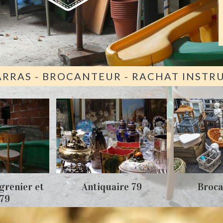
ARRAS - BROCANTEUR - RACHAT INST
grenier et
Antiquaire 79
Broca
 79