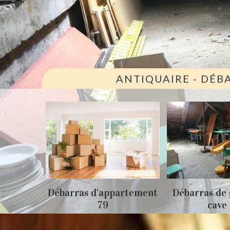
ANTIQUAIRE - DÉB
ison 79
Débarras d'appartement
Débarras de 
79
cave