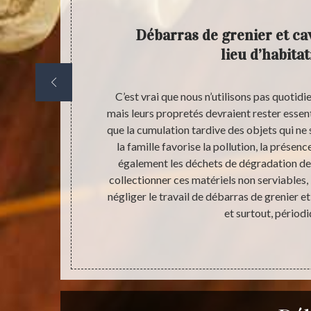
Débarras de grenier et ca
lieu d’habita
 et d’autre
C’est vrai que nous n’utilisons pas quotidi
différents
mais leurs propretés devraient rester essent
e fait que
que la cumulation tardive des objets qui n
rieur de la
la famille favorise la pollution, la présen
s votre cave
également les déchets de dégradation de 
ser un travail
collectionner ces matériels non serviables, i
 déchetterie
négliger le travail de débarras de grenier e
lle et des
et surtout, périodi
antir le bon