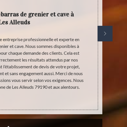
barras de grenier et cave à
Devis 
Les Alleuds
e entreprise professionnelle et experte en
Pourquoi faut
enier et cave. Nous sommes disponibles à
de grenier 
 pour chaque demande des clients. Cela est
préparation
orrectement les résultats attendus par nos
seulement à 
 l’établissement de devis de votre projet,
les résultats 
ent et sans engagement aussi. Merci de nous
il est prim
sions vous servir selon vos exigences. Nous
auprès d’un 
zone de Les Alleuds 79190 et aux alentours.
gratuit