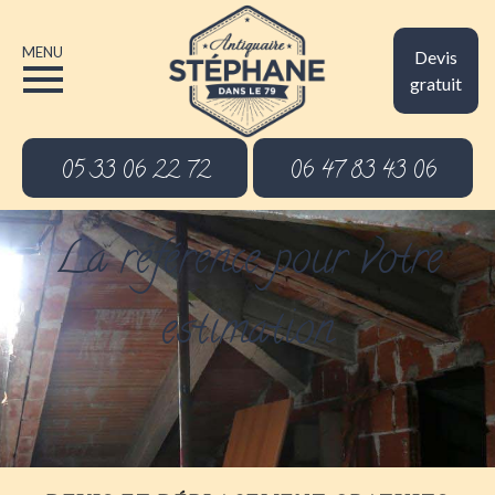
MENU
Devis
gratuit
05 33 06 22 72
06 47 83 43 06
La référence pour votre
estimation