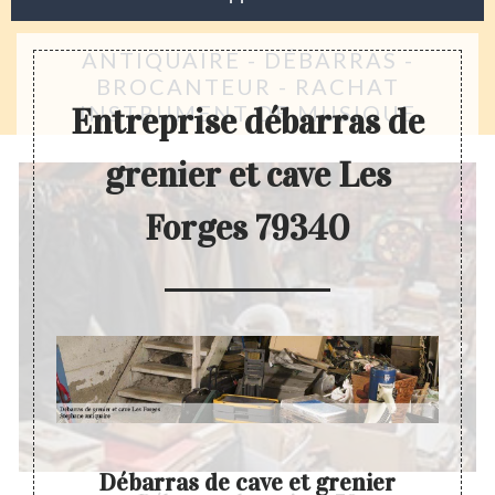
ANTIQUAIRE - DÉBARRAS -
BROCANTEUR - RACHAT
INSTRUMENT DE MUSIQUE
Entreprise débarras de
grenier et cave Les
Forges 79340
ve
Débarras de cave et grenier
Pri