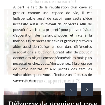
Débarras de maison 79
on peut
A part le fait de la réutilisation d’un cave et
La re
bre des
grenier comme une espace de vie, il est
presta
nouveau
indispensable aussi de savoir que cette pièce
de déb
r de la
nécessite aussi un travail de débarras afin de
type d
blement
pouvoir favoriser sa propreté pour pouvoir éviter
plus d
té d’un
d’apparition des cafards, puces et rats à la
presta
 serré,
maison. Un débarras de cave et grenier peut vous
sur l’
nier et
aider aussi de réaliser un don dans différentes
presta
t très
associations à but non lucratif afin de pouvoir
effect
ail qui
donner des objets encore récupérables mais plus
une in
oir le
nécessaires chez vous. Alors, pensez à la propreté
raison
épondre
de votre habitat et aux profits des familles
sur le
vulnérables quand vous effectuez un débarras de
devrai
cave et grenier.
travau
Débarras d'appartement 79
Débarras de grenier et cave