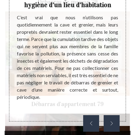
Débarras de maison 79
hygiène d’un lieu d’habitation
 action
ièce de
C’est vrai que nous n’utilisons pas
Si vou
le pour
quotidiennement la cave et grenier, mais leurs
vous 
rien ne
propretés devraient rester essentiel dans le long
correc
grenier
terme. Parce que la cumulation tardive des objets
objet
 votre
qui ne servent plus aux membres de la famille
invito
ts dans
favorise la pollution, la présence sans cesse des
Steph
changer
insectes et également les déchets de dégradation
profes
les et
de ces matériels. Pour ne pas collectionner ces
de gr
nné que
matériels non serviables, il est très essentiel de ne
Limalo
le chez
pas négliger le travail de débarras de grenier et
maitri
cave ne
cave d’une manière correcte et surtout,
garant
vre les
périodique.
nous, 
Débarras d'appartement 79
des éq