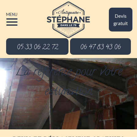
MENU
Devis
gratuit
05 33 06 22 72
06 47 83 43 06
La référence pour votre
estimation