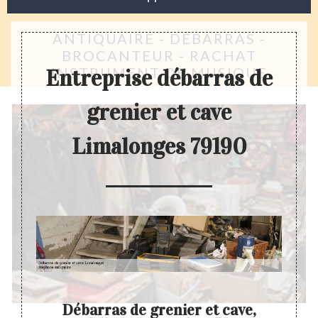
ANTIQUAIRE - DÉBARRAS -
BROCANTEUR - RACHAT
INSTRUMENT DE MUSIQUE
Entreprise débarras de
grenier et cave
Limalonges 79190
er
Débarras de grenier et cave,
Entr