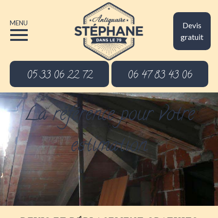
MENU
Devis
gratuit
05 33 06 22 72
06 47 83 43 06
La référence pour votre
estimation