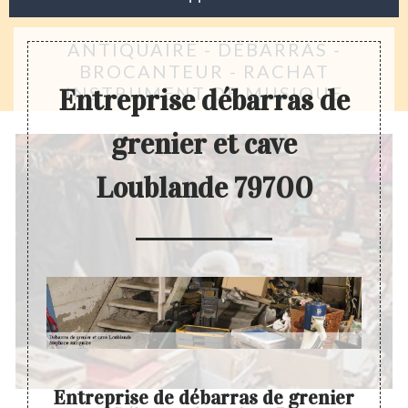
ANTIQUAIRE - DÉBARRAS -
BROCANTEUR - RACHAT
INSTRUMENT DE MUSIQUE
Entreprise débarras de
grenier et cave
Loublande 79700
ve
Entreprise de débarras de grenier
D