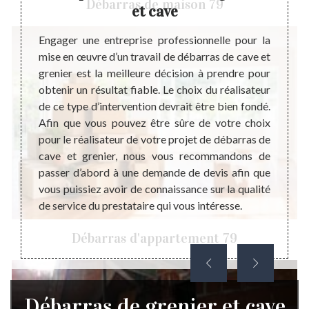
Débarras de maison 79
et cave
ns, le
Un déb
urs une
faisab
Engager une entreprise professionnelle pour la
 Cette
l’espa
mise en œuvre d’un travail de débarras de cave et
ur vous
maison
grenier est la meilleure décision à prendre pour
pace à
le bes
obtenir un résultat fiable. Le choix du réalisateur
 peu le
maison
de ce type d’intervention devrait être bien fondé.
t cela,
Un dé
Afin que vous pouvez être sûre de votre choix
er peut
compét
pour le réalisateur de votre projet de débarras de
si les
compl
cave et grenier, nous vous recommandons de
 valent
déroul
passer d’abord à une demande de devis afin que
re.
Avant
vous puissiez avoir de connaissance sur la qualité
essent
de service du prestataire qui vous intéresse.
Débarras d'appartement 79
Débarras de grenier et cave