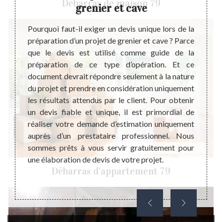
Débarras de maison 79
grenier et cave
ébarras
Pourquoi faut-il exiger un devis unique lors de la
Steph
épondre
préparation d’un projet de grenier et cave ? Parce
profe
ire est
que le devis est utilisé comme guide de la
débar
rras de
préparation de ce type d’opération. Et ce
dispon
arfaite
document devrait répondre seulement à la nature
chaque
nt être
du projet et prendre en considération uniquement
d’atte
t et la
les résultats attendus par le client. Pour obtenir
par 
opérant
un devis fiable et unique, il est primordial de
l’étab
chaque
réaliser votre demande d’estimation uniquement
réalis
grenier
auprès d’un prestataire professionnel. Nous
Merci 
ui veut
sommes prêts à vous servir gratuitement pour
vous s
isateur
une élaboration de devis de votre projet.
dans 
Débarras d'appartement 79
manière
alento