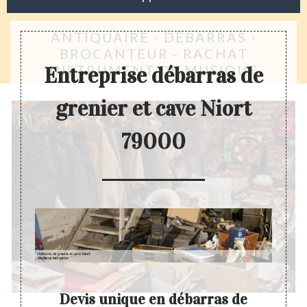
ANTIQUAIRE - DÉBARRAS -
BROCANTEUR - RACHAT
INSTRUMENT DE MUSIQUE
Entreprise débarras de
grenier et cave Niort
79000
enier
Devis unique en débarras de
Entr