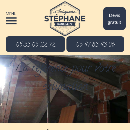
MENU
Devis
gratuit
05 33 06 22 72
06 47 83 43 06
La référence pour votre
estimation