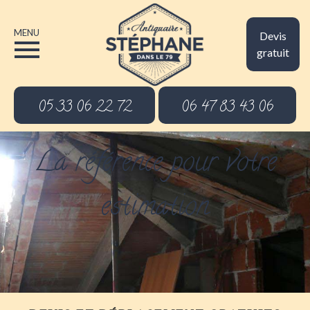
MENU
Devis
gratuit
05 33 06 22 72
06 47 83 43 06
La référence pour votre
estimation