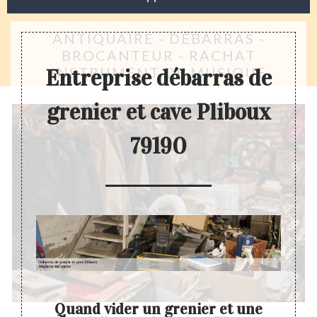
ANTIQUAIRE - DÉBARRAS -
BROCANTEUR - RACHAT
INSTRUMENT DE MUSIQUE
Entreprise débarras de
grenier et cave Pliboux
79190
ve
Quand vider un grenier et une
Entr