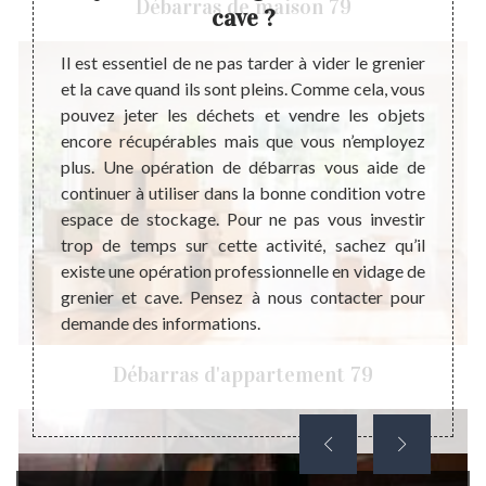
Débarras de maison 79
cave ?
ur et à
nt très
Il est essentiel de ne pas tarder à vider le grenier
Confie
fait de
et la cave quand ils sont pleins. Comme cela, vous
de vot
les, il
pouvez jeter les déchets et vendre les objets
à votr
as peut
encore récupérables mais que vous n’employez
entrep
travail
plus. Une opération de débarras vous aide de
grenie
pliquer
continuer à utiliser dans la bonne condition votre
maitri
ntation
espace de stockage. Pour ne pas vous investir
réalis
-là, le
trop de temps sur cette activité, sachez qu’il
bonne 
ébarras
existe une opération professionnelle en vidage de
avec 
reprise
grenier et cave. Pensez à nous contacter pour
détail
demande des informations.
serait
dire q
Débarras d'appartement 79
de vot
très pr