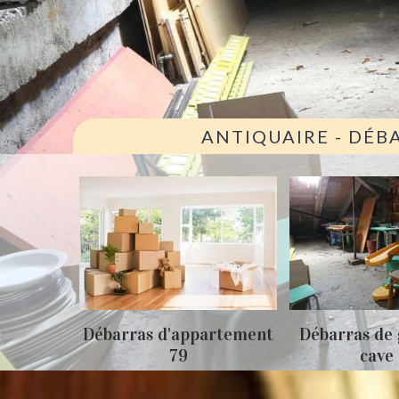
ANTIQUAIRE - DÉB
ison 79
Débarras d'appartement
Débarras de 
79
cave