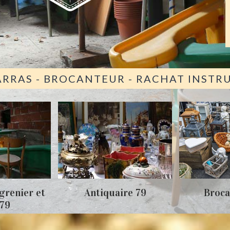
ARRAS - BROCANTEUR - RACHAT INST
grenier et
Antiquaire 79
Broca
 79