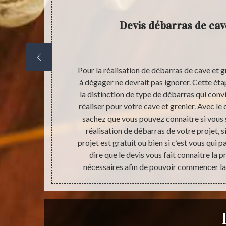
Devis débarras de cav
 grenier ne
Pour la réalisation de débarras de cave et gr
avons. Cette
à dégager ne devrait pas ignorer. Cette éta
le fait de
la distinction de type de débarras qui convi
anger un peu le
réaliser pour votre cave et grenier. Avec le 
le travail de
sachez que vous pouvez connaitre si vous 
rgent si les
réalisation de débarras de votre projet, s
e le coût
projet est gratuit ou bien si c’est vous qui p
dire que le devis vous fait connaitre la 
nécessaires afin de pouvoir commencer la 