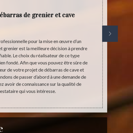
ébarras de grenier et cave
ofessionnelle pour la mise en œuvre d’un
Optimiser 
t grenier est la meilleure décision à prendre
l’augmentati
fiable. Le choix du réalisateur de ce type
nouveau exige
bien fondé. Afin que vous pouvez être sûre de
pouvoir vi
teur de votre projet de débarras de cave et
viabilité d’
ndons de passer d’abord à une demande de
qu’un travail 
ez avoir de connaissance sur la qualité de
et très pratiq
estataire qui vous intéresse.
cave pour po
e