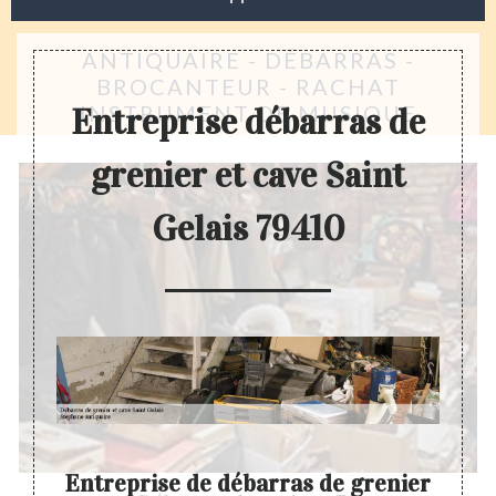
ANTIQUAIRE - DÉBARRAS -
BROCANTEUR - RACHAT
INSTRUMENT DE MUSIQUE
Entreprise débarras de
grenier et cave Saint
Gelais 79410
er
Entreprise de débarras de grenier
D