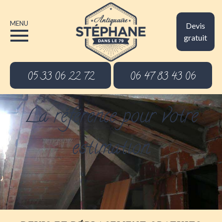
MENU
Devis
gratuit
05 33 06 22 72
06 47 83 43 06
La référence pour votre
estimation