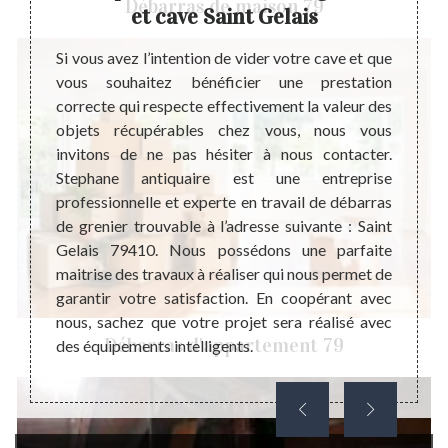
Débarras de maison 79
et cave Saint Gelais
uvre le
Un cav
 très
l’inté
Si vous avez l’intention de vider votre cave et que
rmet de
pratiq
vous souhaitez bénéficier une prestation
re cave
cumule
correcte qui respecte effectivement la valeur des
n triage
est in
objets récupérables chez vous, nous vous
iliter
être a
invitons de ne pas hésiter à nous contacter.
ojet de
d’amén
Stephane antiquaire est une entreprise
z votre
comme 
professionnelle et experte en travail de débarras
ous les
des no
de grenier trouvable à l’adresse suivante : Saint
ut vous
débarr
Gelais 79410. Nous possédons une parfaite
us mais
de cav
maitrise des travaux à réaliser qui nous permet de
ps.
sérieus
garantir votre satisfaction. En coopérant avec
nous, sachez que votre projet sera réalisé avec
Débarras d'appartement 79
des équipements intelligents.