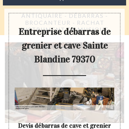
ANTIQUAIRE - DÉBARRAS -
BROCANTEUR - RACHAT
INSTRUMENT DE MUSIQUE
Entreprise débarras de
grenier et cave Sainte
Blandine 79370
cave
Devis débarras de cave et grenier
Dev