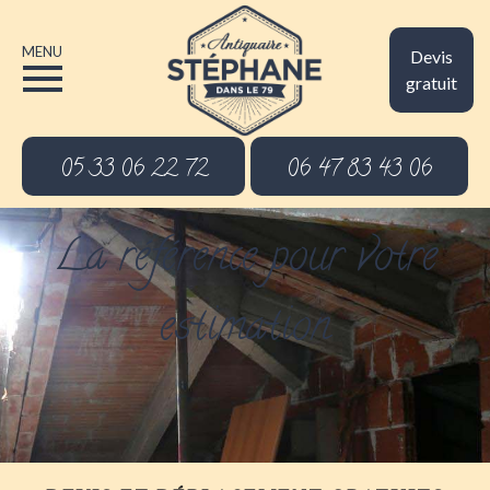
MENU
Devis
gratuit
05 33 06 22 72
06 47 83 43 06
La référence pour votre
estimation