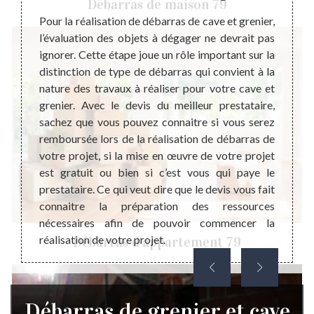
Débarras de maison 79
rras de
Pour la réalisation de débarras de cave et grenier,
Le dev
ombreux
l’évaluation des objets à dégager ne devrait pas
perfor
tion ou
ignorer. Cette étape joue un rôle important sur la
servic
t de ce
distinction de type de débarras qui convient à la
d’un p
objets
nature des travaux à réaliser pour votre cave et
devis 
e zone
grenier. Avec le devis du meilleur prestataire,
du pro
u lieu
sachez que vous pouvez connaitre si vous serez
Mais v
elle du
remboursée lors de la réalisation de débarras de
les 
 de la
votre projet, si la mise en œuvre de votre projet
l’acco
st pour
est gratuit ou bien si c’est vous qui paye le
de dev
le pour
prestataire. Ce qui veut dire que le devis vous fait
greni
 mode
connaitre la préparation des ressources
engage
nécessaires afin de pouvoir commencer la
votre 
réalisation de votre projet.
Débarras d'appartement 79
Débarras de grenier et cave