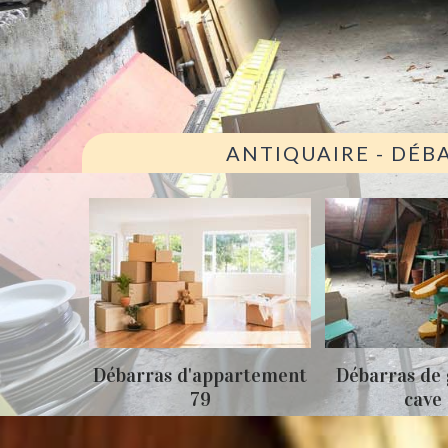
ANTIQUAIRE - DÉB
ison 79
Débarras d'appartement
Débarras de 
79
cave