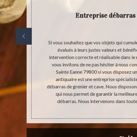
e d’un
Entreprise débarras 
e et grenier,
Si vous souhaitez que vos objets qui cumul
g terme. Parce
évalués à leurs justes valeurs et béné
aux membres de
intervention correcte et réalisable dans le 
s insectes et
vous invitons de ne pas hésiter à nous con
 Pour ne pas
Sainte Eanne 79800 si vous disposez u
tiel de ne pas
antiquaire est une entreprise spéciali
nière correcte
débarras de grenier et cave. Nous disposon
qui nous permet de garantir la meilleure
débarras. Nous intervenons dans toute l