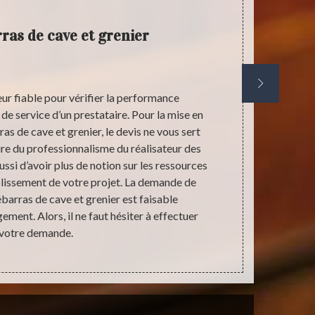
ras de cave et grenier
Entre
eur fiable pour vérifier la performance
Confiez la m
 de service d’un prestataire. Pour la mise en
entrepris
as de cave et grenier, le devis ne vous sert
antiquaire e
re du professionnalisme du réalisateur des
cave. Nou
ssi d’avoir plus de notion sur les ressources
devraient ê
lissement de votre projet. La demande de
réalisatio
ébarras de cave et grenier est faisable
sachez que 
ment. Alors, il ne faut hésiter à effectuer
serait bien év
votre demande.
comme le réal