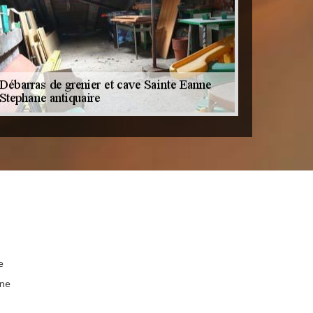
e
nne