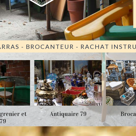
ARRAS - BROCANTEUR - RACHAT INST
grenier et
Antiquaire 79
Broca
 79