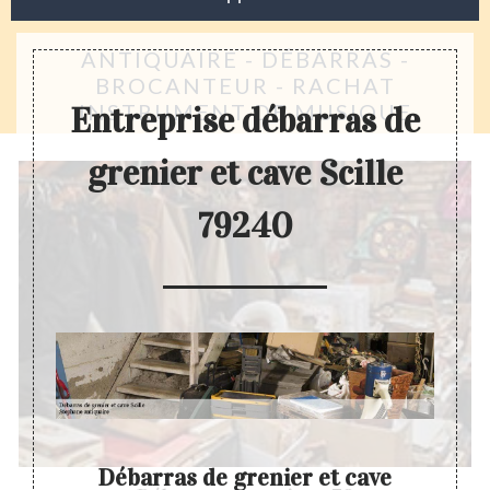
ANTIQUAIRE - DÉBARRAS -
BROCANTEUR - RACHAT
INSTRUMENT DE MUSIQUE
Entreprise débarras de
grenier et cave Scille
79240
ve
Débarras de grenier et cave
D