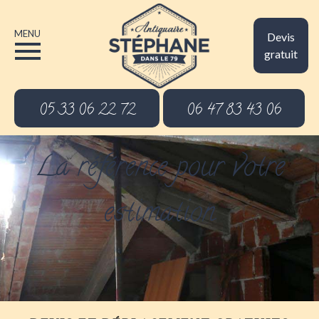
MENU
Devis
gratuit
05 33 06 22 72
06 47 83 43 06
La référence pour votre
estimation