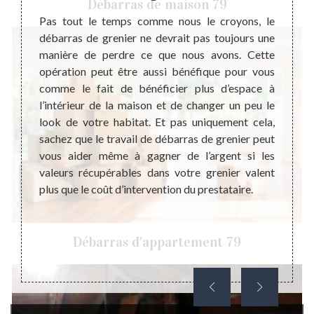
Débarras de maison 79
vable à
Pas tout le temps comme nous le croyons, le
Optimi
à faire
débarras de grenier ne devrait pas toujours une
être e
bjets
manière de perdre ce que nous avons. Cette
membre
ortance
opération peut être aussi bénéfique pour vous
exige 
ve à la
comme le fait de bénéficier plus d’espace à
maison
e de le
l’intérieur de la maison et de changer un peu le
toute 
ce pour
look de votre habitat. Et pas uniquement cela,
bâtime
ffectué
sachez que le travail de débarras de grenier peut
sachez
e cette
vous aider même à gagner de l’argent si les
cave 
e que le
valeurs récupérables dans votre grenier valent
pratiq
ve soit
plus que le coût d’intervention du prestataire.
consi
réamén
à votr
Débarras d'appartement 79