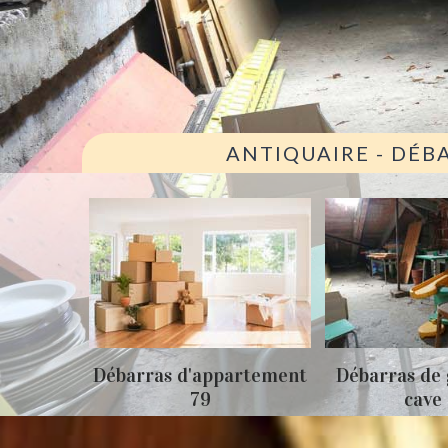
ANTIQUAIRE - DÉB
ison 79
Débarras d'appartement
Débarras de 
79
cave