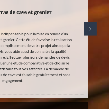
ras de cave et grenier
Entre
s indispensable pour la mise en œuvre d’un
Confiez la m
t grenier. Cette étude favorise la réalisation
entrepris
ccomplissement de votre projet ainsi que la
antiquaire e
is vous aide aussi de connaitre la qualité
cave. Nou
aire. Effectuer plusieurs demandes de devis
devraient ê
uer une étude comparative et de choisir le
réalisatio
satisfaire tous vos attentes. La demande de
sachez que 
as de cave est faisable gratuitement et sans
serait bien év
engagement.
comme le réal