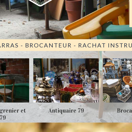
ARRAS - BROCANTEUR - RACHAT INST
grenier et
Antiquaire 79
Broca
 79