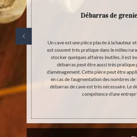
e d’un
Débarras de grenie
e et grenier,
Un cave est une pièce placée à la hauteur et 
g terme. Parce
est souvent très pratique dans le milieu rura
aux membres de
stocker quelques affaires inutiles, il est 
s insectes et
débarras peut être aussi très pratique 
 Pour ne pas
d’aménagement. Cette pièce peut être appl
tiel de ne pas
en cas de l’augmentation des nombres de la
nière correcte
débarras de cave est très nécessaire. Le 
compétence d’une entrepri