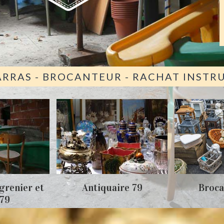
ARRAS - BROCANTEUR - RACHAT INST
grenier et
Antiquaire 79
Broca
 79