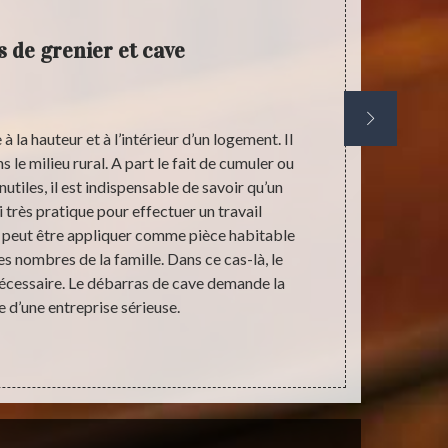
 de grenier et cave
Entre
 la hauteur et à l’intérieur d’un logement. Il
Stephane an
 le milieu rural. A part le fait de cumuler ou
travaux de
utiles, il est indispensable de savoir qu’un
réaliser un
 très pratique pour effectuer un travail
dans le bu
 peut être appliquer comme pièce habitable
collaborate
s nombres de la famille. Dans ce cas-là, le
nous le réal
nécessaire. Le débarras de cave demande la
contacter pou
d’une entreprise sérieuse.
travaillo