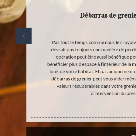
t cave
Débarras de grenie
s souhaitez
Pas tout le temps comme nous le croyons,
ment la valeur
devrait pas toujours une manière de perd
ne pas hésiter
opération peut être aussi bénéfique po
rofessionnelle
bénéficier plus d’espace à l’intérieur de la 
à l’adresse
look de votre habitat. Et pas uniquement ce
aitrise des
débarras de grenier peut vous aider même 
sfaction. En
valeurs récupérables dans votre grenier
sé avec des
d’intervention du pres