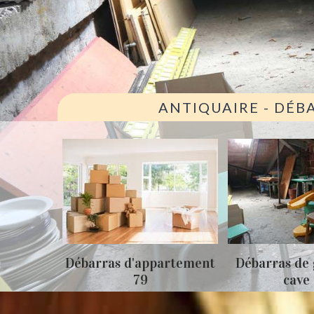
ANTIQUAIRE - DÉB
ison 79
Débarras d'appartement
Débarras de 
79
cave