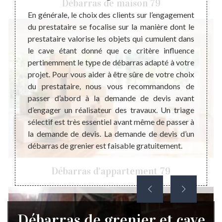
Débarras de maison 79
cave et
En générale, le choix des clients sur l’engagement
Le dev
il est
du prestataire se focalise sur la manière dont le
perfor
e pièce
prestataire valorise les objets qui cumulent dans
servic
afin de
le cave étant donné que ce critère influence
d’un p
 éviter
pertinemment le type de débarras adapté à votre
devis 
ts à la
projet. Pour vous aider à être sûre de votre choix
du pro
ut vous
du prestataire, nous vous recommandons de
Mais v
érentes
passer d’abord à la demande de devis avant
les 
pouvoir
d’engager un réalisateur des travaux. Un triage
l’acco
is plus
sélectif est très essentiel avant même de passer à
de dev
ropreté
la demande de devis. La demande de devis d’un
greni
amilles
débarras de grenier est faisable gratuitement.
engage
rras de
votre 
Débarras d'appartement 79
Débarras de grenier et cave