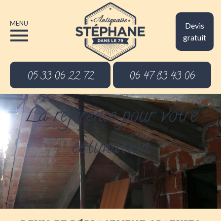
MENU
Devis
gratuit
05 33 06 22 72
06 47 83 43 06
La référence pour votre
estimation