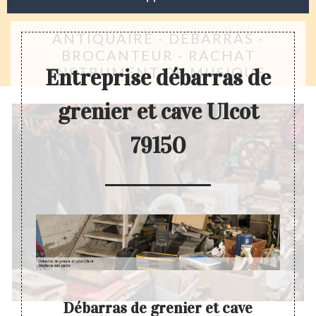
ANTIQUAIRE - DÉBARRAS -
BROCANTEUR - RACHAT
INSTRUMENT DE MUSIQUE
Entreprise débarras de
grenier et cave Ulcot
79150
er
Débarras de grenier et cave
Dev