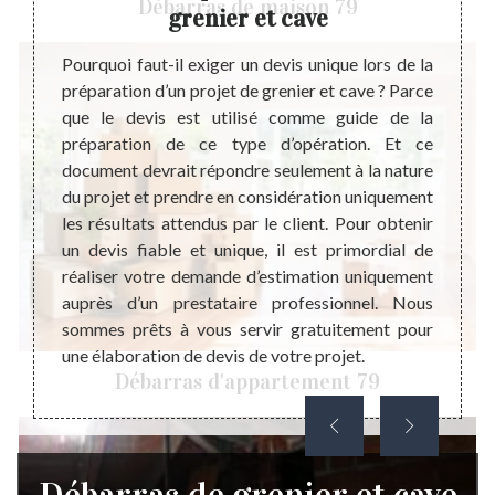
Débarras de maison 79
grenier et cave
cave et
Le dev
il est
mise e
Pourquoi faut-il exiger un devis unique lors de la
e pièce
grenie
préparation d’un projet de grenier et cave ? Parce
afin de
étude 
que le devis est utilisé comme guide de la
 éviter
projet
préparation de ce type d’opération. Et ce
ts à la
vous 
document devrait répondre seulement à la nature
ut vous
d’int
du projet et prendre en considération uniquement
érentes
plusie
les résultats attendus par le client. Pour obtenir
pouvoir
effect
un devis fiable et unique, il est primordial de
is plus
presta
réaliser votre demande d’estimation uniquement
ropreté
attent
auprès d’un prestataire professionnel. Nous
amilles
débarr
sommes prêts à vous servir gratuitement pour
rras de
sans e
une élaboration de devis de votre projet.
Débarras d'appartement 79