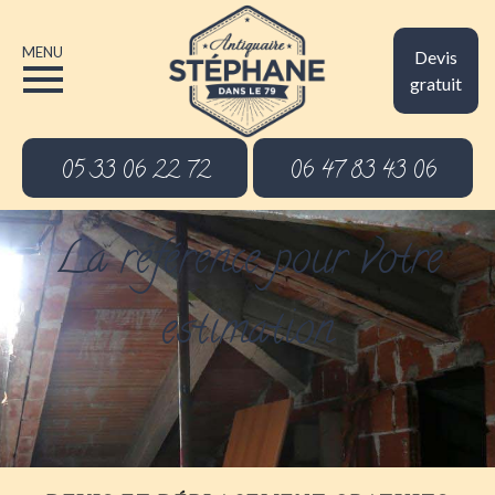
MENU
Devis
gratuit
05 33 06 22 72
06 47 83 43 06
La référence pour votre
estimation