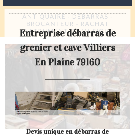
ANTIQUAIRE - DÉBARRAS -
BROCANTEUR - RACHAT
INSTRUMENT DE MUSIQUE
Entreprise débarras de
grenier et cave Villiers
En Plaine 79160
er
Devis unique en débarras de
Dev